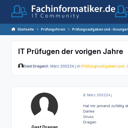
Zum Inhalt springen
Startseite
Prüfungsforen
Prüfungsaufgaben und -lösunge
IT Prüfugen der vorigen Jahre
Gast Dragan
8. März 2002
24 j
in
Prüfungsaufgaben und -
8. März 2002
24 j
Hat mir jemand zufällig 
Danke
Gruss
Dragan
Gast Dragan