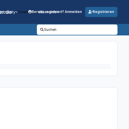
er.de
mmunity
Downloads
Jobs
Info
Bereits registriert? Anmelden
Registrieren
Suchen