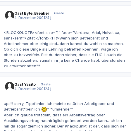
Gast Byte_Breaker
Gäste
4. Dezember 2001
24 j
<BLOCKQUOTE><font size="1" face="Verdana, Arial, Helvetica,
sans-serif">Zitat:</font><HR>Wenn sich Betriebsrat und
Arbeitnehmer aber einig sind...dann kannst du wohl niks machen.
Ob dich diese Dinge als Lehrling betreffen koennen, wage ich
aber zu bezweifeln. Bist du denn sicher, dass sie EUCH auch die
Stunden abziehen, zumahl ihr ja keine Chance habt, überstunden
zu erwirtschaften?!!
Gast Yasito
Gäste
4. Dezember 2001
24 j
ups!!! sorry, Tippfehler! Ich meinte natürlich Arbeitgeber und
Betriebsrat*peinlich
* *umaender*
Aber ich glaube trotzdem, dass ein Arbeitsvertrag oder
Ausbildungsvertrag nachträglich geändert werden kann...ich bin
mir da sogar ziemlich sicher. Der Knackpunkt ist der, dass sich der