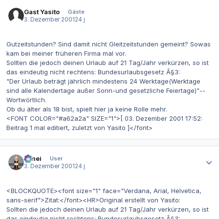
Gast Yasito
Gäste
3. Dezember 2001
24 j
Gutzeitstunden? Sind damit nicht Gleitzeitstunden gemeint? Sowas
kam bei meiner früheren Firma mal vor.
Sollten die jedoch deinen Urlaub auf 21 Tag/Jahr verkürzen, so ist
das eindeutig nicht rechtens: Bundesurlaubsgesetz Â§3:
"Der Urlaub beträgt jährlich mindestens 24 Werktage(Werktage
sind alle Kalendertage außer Sonn-und gesetzliche Feiertage)"--
Wortwörtlich.
Ob du älter als 18 bist, spielt hier ja keine Rolle mehr.
<FONT COLOR="#a62a2a" SIZE="1">[ 03. Dezember 2001 17:52:
Beitrag 1 mal editiert, zuletzt von Yasito ]</font>
Autor-Statistiken
bimei
User
3. Dezember 2001
24 j
<BLOCKQUOTE><font size="1" face="Verdana, Arial, Helvetica,
sans-serif">Zitat:</font><HR>Original erstellt von Yasito:
Sollten die jedoch deinen Urlaub auf 21 Tag/Jahr verkürzen, so ist
das eindeutig nicht rechtens: Bundesurlaubsgesetz Â§3: