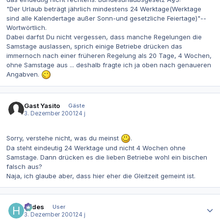
"Der Urlaub beträgt jährlich mindestens 24 Werktage(Werktage
sind alle Kalendertage außer Sonn-und gesetzliche Feiertage)"--
Wortwörtlich.
Dabei darfst Du nicht vergessen, dass manche Regelungen die
Samstage auslassen, sprich einige Betriebe drücken das
immernoch nach einer früheren Regelung als 20 Tage, 4 Wochen,
ohne Samstage aus ... deshalb fragte ich ja oben nach genaueren
Angabven.
Gast Yasito
Gäste
3. Dezember 2001
24 j
Sorry, verstehe nicht, was du meinst
.
Da steht eindeutig 24 Werktage und nicht 4 Wochen ohne
Samstage. Dann drücken es die lieben Betriebe wohl ein bischen
falsch aus?
Naja, ich glaube aber, dass hier eher die Gleitzeit gemeint ist.
Autor-Statistiken
hades
User
3. Dezember 2001
24 j