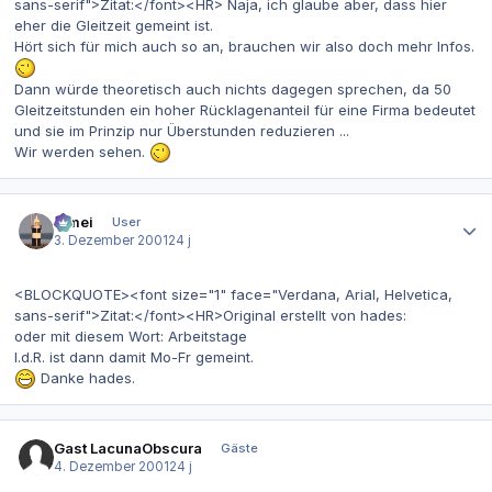
sans-serif">Zitat:</font><HR> Naja, ich glaube aber, dass hier
eher die Gleitzeit gemeint ist.
Hört sich für mich auch so an, brauchen wir also doch mehr Infos.
Dann würde theoretisch auch nichts dagegen sprechen, da 50
Gleitzeitstunden ein hoher Rücklagenanteil für eine Firma bedeutet
und sie im Prinzip nur Überstunden reduzieren ...
Wir werden sehen.
Autor-Statistiken
bimei
User
3. Dezember 2001
24 j
<BLOCKQUOTE><font size="1" face="Verdana, Arial, Helvetica,
sans-serif">Zitat:</font><HR>Original erstellt von hades:
oder mit diesem Wort: Arbeitstage
I.d.R. ist dann damit Mo-Fr gemeint.
Danke hades.
Gast LacunaObscura
Gäste
4. Dezember 2001
24 j