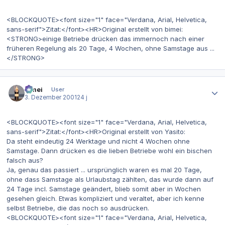
<BLOCKQUOTE><font size="1" face="Verdana, Arial, Helvetica,
sans-serif">Zitat:</font><HR>Original erstellt von bimei:
<STRONG>einige Betriebe drücken das immernoch nach einer
früheren Regelung als 20 Tage, 4 Wochen, ohne Samstage aus ...
</STRONG>
Autor-Statistiken
bimei
User
3. Dezember 2001
24 j
<BLOCKQUOTE><font size="1" face="Verdana, Arial, Helvetica,
sans-serif">Zitat:</font><HR>Original erstellt von Yasito:
Da steht eindeutig 24 Werktage und nicht 4 Wochen ohne
Samstage. Dann drücken es die lieben Betriebe wohl ein bischen
falsch aus?
Ja, genau das passiert ... ursprünglich waren es mal 20 Tage,
ohne dass Samstage als Urlaubstag zählten, das wurde dann auf
24 Tage incl. Samstage geändert, blieb somit aber in Wochen
gesehen gleich. Etwas kompliziert und veraltet, aber ich kenne
selbst Betriebe, die das noch so ausdrücken.
<BLOCKQUOTE><font size="1" face="Verdana, Arial, Helvetica,