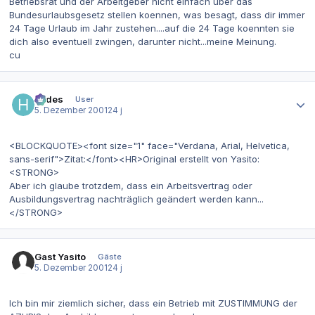
Betriebsrat und der Arbeitgeber nicht einfach über das
Bundesurlaubsgesetz stellen koennen, was besagt, dass dir immer
24 Tage Urlaub im Jahr zustehen....auf die 24 Tage koennten sie
dich also eventuell zwingen, darunter nicht...meine Meinung.
cu
Autor-Statistiken
hades
User
5. Dezember 2001
24 j
<BLOCKQUOTE><font size="1" face="Verdana, Arial, Helvetica,
sans-serif">Zitat:</font><HR>Original erstellt von Yasito:
<STRONG>
Aber ich glaube trotzdem, dass ein Arbeitsvertrag oder
Ausbildungsvertrag nachträglich geändert werden kann...
</STRONG>
Gast Yasito
Gäste
5. Dezember 2001
24 j
Ich bin mir ziemlich sicher, dass ein Betrieb mit ZUSTIMMUNG der