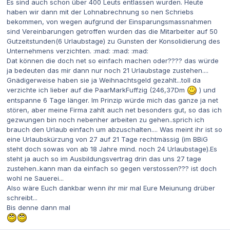
Es sind auch schon über 400 Leuts entlassen wurden. Heute
haben wir dann mit der Lohnabrechnung so nen Schriebs
bekommen, von wegen aufgrund der Einsparungsmassnahmen
sind Vereinbarungen getroffen wurden das die Mitarbeiter auf 50
Gutzeitstunden(6 Urlaubstage) zu Gunsten der Konsolidierung des
Unternehmens verzichten. :mad: :mad: :mad:
Dat können die doch net so einfach machen oder???? das würde
ja bedeuten das mir dann nur noch 21 Urlaubstage zustehen....
Gnädigerweise haben sie ja Weihnachtsgeld gezahlt...toll da
verzichte ich lieber auf die PaarMarkFuffzig (246,37Dm
) und
entspanne 6 Tage länger. Im Prinzip würde mich das ganze ja net
stören, aber meine Firma zahlt auch net besonders gut, so das ich
gezwungen bin noch nebenher arbeiten zu gehen..sprich ich
brauch den Urlaub einfach um abzuschalten.... Was meint ihr ist so
eine Urlaubskürzung von 27 auf 21 Tage rechtmässig (im BBiG
steht doch sowas von ab 18 Jahre mind. noch 24 Urlaubstage).Es
steht ja auch so im Ausbildungsvertrag drin das uns 27 tage
zustehen..kann man da einfach so gegen verstossen??? ist doch
wohl ne Sauerei...
Also wäre Euch dankbar wenn ihr mir mal Eure Meiunung drüber
schreibt...
Bis denne dann mal