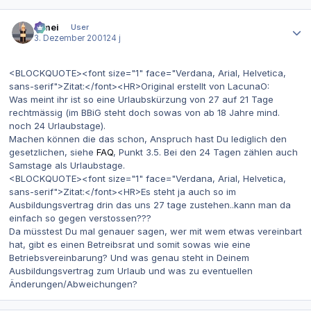
Autor-Statistiken
bimei
User
3. Dezember 2001
24 j
<BLOCKQUOTE><font size="1" face="Verdana, Arial, Helvetica,
sans-serif">Zitat:</font><HR>Original erstellt von LacunaO:
Was meint ihr ist so eine Urlaubskürzung von 27 auf 21 Tage
rechtmässig (im BBiG steht doch sowas von ab 18 Jahre mind.
noch 24 Urlaubstage).
Machen können die das schon, Anspruch hast Du lediglich den
gesetzlichen, siehe
FAQ
, Punkt 3.5. Bei den 24 Tagen zählen auch
Samstage als Urlaubstage.
<BLOCKQUOTE><font size="1" face="Verdana, Arial, Helvetica,
sans-serif">Zitat:</font><HR>Es steht ja auch so im
Ausbildungsvertrag drin das uns 27 tage zustehen..kann man da
einfach so gegen verstossen???
Da müsstest Du mal genauer sagen, wer mit wem etwas vereinbart
hat, gibt es einen Betreibsrat und somit sowas wie eine
Betriebsvereinbarung? Und was genau steht in Deinem
Ausbildungsvertrag zum Urlaub und was zu eventuellen
Änderungen/Abweichungen?