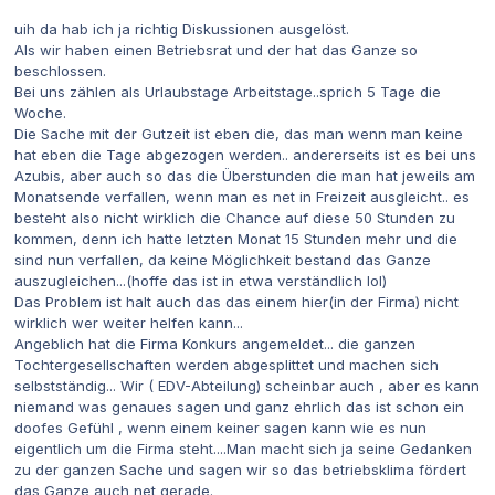
uih da hab ich ja richtig Diskussionen ausgelöst.
Als wir haben einen Betriebsrat und der hat das Ganze so
beschlossen.
Bei uns zählen als Urlaubstage Arbeitstage..sprich 5 Tage die
Woche.
Die Sache mit der Gutzeit ist eben die, das man wenn man keine
hat eben die Tage abgezogen werden.. andererseits ist es bei uns
Azubis, aber auch so das die Überstunden die man hat jeweils am
Monatsende verfallen, wenn man es net in Freizeit ausgleicht.. es
besteht also nicht wirklich die Chance auf diese 50 Stunden zu
kommen, denn ich hatte letzten Monat 15 Stunden mehr und die
sind nun verfallen, da keine Möglichkeit bestand das Ganze
auszugleichen...(hoffe das ist in etwa verständlich lol)
Das Problem ist halt auch das das einem hier(in der Firma) nicht
wirklich wer weiter helfen kann...
Angeblich hat die Firma Konkurs angemeldet... die ganzen
Tochtergesellschaften werden abgesplittet und machen sich
selbstständig... Wir ( EDV-Abteilung) scheinbar auch , aber es kann
niemand was genaues sagen und ganz ehrlich das ist schon ein
doofes Gefühl , wenn einem keiner sagen kann wie es nun
eigentlich um die Firma steht....Man macht sich ja seine Gedanken
zu der ganzen Sache und sagen wir so das betriebsklima fördert
das Ganze auch net gerade.