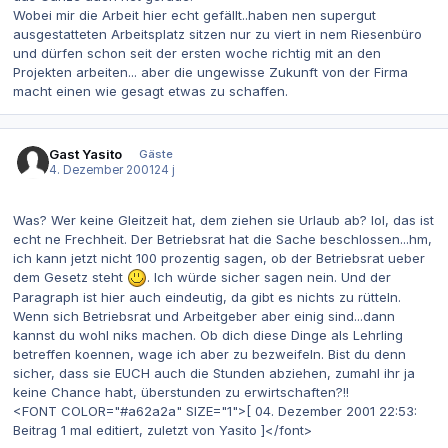
Wobei mir die Arbeit hier echt gefällt..haben nen supergut
ausgestatteten Arbeitsplatz sitzen nur zu viert in nem Riesenbüro
und dürfen schon seit der ersten woche richtig mit an den
Projekten arbeiten... aber die ungewisse Zukunft von der Firma
macht einen wie gesagt etwas zu schaffen.
Gast Yasito
Gäste
4. Dezember 2001
24 j
Was? Wer keine Gleitzeit hat, dem ziehen sie Urlaub ab? lol, das ist
echt ne Frechheit. Der Betriebsrat hat die Sache beschlossen...hm,
ich kann jetzt nicht 100 prozentig sagen, ob der Betriebsrat ueber
dem Gesetz steht
. Ich würde sicher sagen nein. Und der
Paragraph ist hier auch eindeutig, da gibt es nichts zu rütteln.
Wenn sich Betriebsrat und Arbeitgeber aber einig sind...dann
kannst du wohl niks machen. Ob dich diese Dinge als Lehrling
betreffen koennen, wage ich aber zu bezweifeln. Bist du denn
sicher, dass sie EUCH auch die Stunden abziehen, zumahl ihr ja
keine Chance habt, überstunden zu erwirtschaften?!!
<FONT COLOR="#a62a2a" SIZE="1">[ 04. Dezember 2001 22:53:
Beitrag 1 mal editiert, zuletzt von Yasito ]</font>