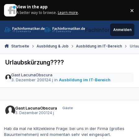
Zum Inhalt springen
View in the app
×
A better way to browse.
Learn more
.
Di
Fachinformatiker.de
Anmelden
Startseite
Ausbildung & Job
Ausbildung im IT-Bereich
Urla
Urlaubskürzung????
Gast LacunaObscura
3. Dezember 2001
24 j
in
Ausbildung im IT-Bereich
Gast LacunaObscura
Gäste
3. Dezember 2001
24 j
Hab da mal ne klitzekleine Frage: bei uns in der Firma (großes
Bauunternehmen) wird momentan sehr viel eingespart.