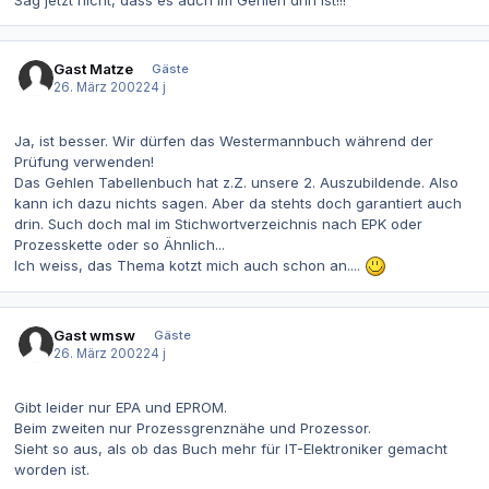
Sag jetzt nicht, dass es auch im Gehlen drin ist!!!
Gast Matze
Gäste
26. März 2002
24 j
Ja, ist besser. Wir dürfen das Westermannbuch während der
Prüfung verwenden!
Das Gehlen Tabellenbuch hat z.Z. unsere 2. Auszubildende. Also
kann ich dazu nichts sagen. Aber da stehts doch garantiert auch
drin. Such doch mal im Stichwortverzeichnis nach EPK oder
Prozesskette oder so Ähnlich...
Ich weiss, das Thema kotzt mich auch schon an....
Gast wmsw
Gäste
26. März 2002
24 j
Gibt leider nur EPA und EPROM.
Beim zweiten nur Prozessgrenznähe und Prozessor.
Sieht so aus, als ob das Buch mehr für IT-Elektroniker gemacht
worden ist.