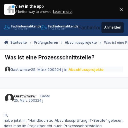
Zum Inhalt springen
View in the app
×
A better way to browse.
Learn more
.
Di
Fachinformatiker.de
Anmelden
Startseite
Prüfungsforen
Abschlussprojekte
Was ist eine P
Was ist eine Prozessschnittstelle?
Gast wmsw
25. März 2002
24 j
in
Abschlussprojekte
Gast wmsw
Gäste
25. März 2002
24 j
Hi,
habe jetzt im "Handbuch zu Abschlussprüfung IT-Berufe" gelesen,
dass man im Projektbericht auch Prozessschnittstellen