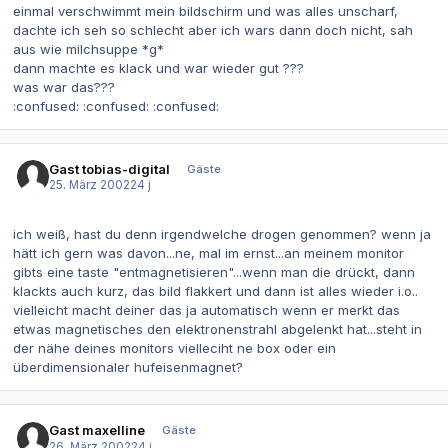
einmal verschwimmt mein bildschirm und was alles unscharf,
dachte ich seh so schlecht aber ich wars dann doch nicht, sah
aus wie milchsuppe *g*
dann machte es klack und war wieder gut ???
was war das???
:confused: :confused: :confused:
Gast tobias-digital
Gäste
25. März 2002
24 j
ich weiß, hast du denn irgendwelche drogen genommen? wenn ja
hätt ich gern was davon...ne, mal im ernst...an meinem monitor
gibts eine taste "entmagnetisieren"...wenn man die drückt, dann
klackts auch kurz, das bild flakkert und dann ist alles wieder i.o..
vielleicht macht deiner das ja automatisch wenn er merkt das
etwas magnetisches den elektronenstrahl abgelenkt hat...steht in
der nähe deines monitors vielleciht ne box oder ein
überdimensionaler hufeisenmagnet?
Gast maxelline
Gäste
26. März 2002
24 j