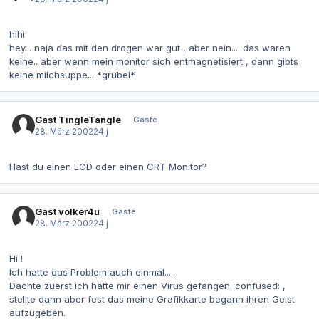
hihi
hey... naja das mit den drogen war gut , aber nein.... das waren
keine.. aber wenn mein monitor sich entmagnetisiert , dann gibts
keine milchsuppe... *grübel*
Gast TingleTangle
Gäste
28. März 2002
24 j
Hast du einen LCD oder einen CRT Monitor?
Gast volker4u
Gäste
28. März 2002
24 j
Hi !
Ich hatte das Problem auch einmal.....
Dachte zuerst ich hätte mir einen Virus gefangen :confused: ,
stellte dann aber fest das meine Grafikkarte begann ihren Geist
aufzugeben.