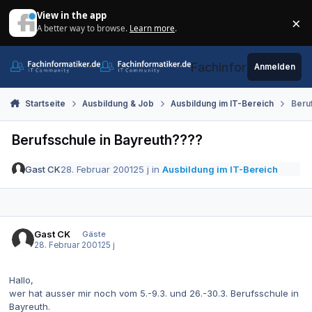
Zum Inhalt springen
View in the app
×
A better way to browse.
Learn more
.
Di
Fachinformatiker.de
Anmelden
Startseite
Ausbildung & Job
Ausbildung im IT-Bereich
Beru
Berufsschule in Bayreuth????
Gast CK
28. Februar 2001
25 j
in
Ausbildung im IT-Bereich
Gast CK
Gäste
28. Februar 2001
25 j
Hallo,
wer hat ausser mir noch vom 5.-9.3. und 26.-30.3. Berufsschule in
Bayreuth.