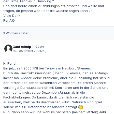
der Firma Tenovis in Hamburg ?
Hab dort heute einen Ausbildungsplatz erhalten und wollte mal
fragen, ob jemand was über die Qualität sagen kann ??
Viele Dank
RenÃ©
3 Wochen später...
Gast mimip
Gäste
20. Dezember 2001
24 j
Hi Rene!
Bin jetzt seit 2000 FISI bei Tenovis in Hamburg/Bremen...
Durch die Umstrukturierungen (Bosch-->Tenovis) gab es Anfangs
immer mal wieder kleine Probleme, aber die Ausbildung hat sich in
der letzten Zeit schon wesentlich verbessert. Die ersten Monate
verbringst Du hauptsächlich mit Seminaren und in der Schule und
dann gehts meist so ab Dezember/Januar ab in die
Fachabteilungen. Da kannst du dir ziemlich selbstständig
aussuchen, welche du durchlaufen willst...Natürlich sind grad
solche wie z.B. Datennetze besonders gefragt
.
Nun, dann sehn wir uns wohl im nächsten (meinem letzten) Jahr.