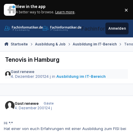
Zum Inhalt springen
View in the app
×
A better way to browse.
Learn more
.
Di
Fachinformatiker.de
Anmelden
Startseite
Ausbildung & Job
Ausbildung im IT-Bereich
Teno
Tenovis in Hamburg
Gast renewe
4. Dezember 2001
24 j
in
Ausbildung im IT-Bereich
Gast renewe
Gäste
4. Dezember 2001
24 j
Hi *.*
Hat einer von euch Erfahrungen mit einer Ausbildung zum FISI bei