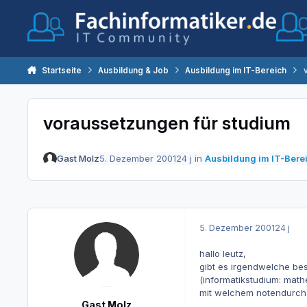
Zum Inhalt springen
Startseite
Ausbildung & Job
Ausbildung im IT-Bereich
voraussetzungen für studium
Gast Molz
5. Dezember 2001
24 j
in
Ausbildung im IT-Bere
5. Dezember 2001
24 j
hallo leutz,
gibt es irgendwelche be
(informatikstudium: mathe
mit welchem notendurchs
Gast Molz