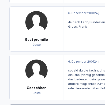
6. Dezember 2001
24 j
Je nach Fach/Bundesland
Gruss, Frank
Gast promillo
Gäste
6. Dezember 2001
24 j
sobald du die fachhochsc
clausus (richtig geschri
das bedeutet, dein gesam
andere möglichkeit zum s
Gast chiren
oder bekannte mit einflu
Gäste