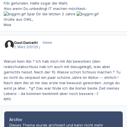
FiSi gefunden. Hatte sogar die Wahl.
Also wenn Du unbedingt IT machen möchtest-
Spar Dir die letzten 2 Jahre
Grüße aus OWL,
Moe
Gast DanielH
Gäste
2. März 2001
25 j
Warum kein Abi ? Ich hab mich mit Abi beworben (den
realschulabschluss hab ich auch mit dazugelegt), was aber
garnichts heisst. Nach der 10. Klasse schon Schluss machen ? Tu
es nicht du verpasst ein paar schöne Jahre im Abitur--- ehrlich !
Nach dem Abi ist mir das erste mal bewusst geworden: Junge du
wirst ja älter... *g* Das war finde ich die bisher beste Zeit meines
Lebens - da kommen bestimmt aber noch bessere :-)
MfG
Archiv
Dieses Thema wurde archiviert und kann nicht mehr