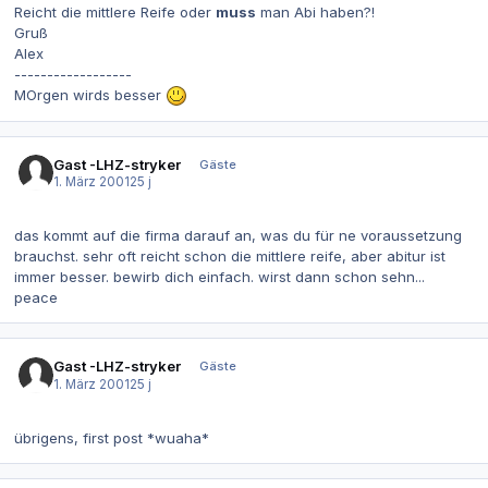
Reicht die mittlere Reife oder
muss
man Abi haben?!
Gruß
Alex
------------------
MOrgen wirds besser
Gast -LHZ-stryker
Gäste
1. März 2001
25 j
das kommt auf die firma darauf an, was du für ne voraussetzung
brauchst. sehr oft reicht schon die mittlere reife, aber abitur ist
immer besser. bewirb dich einfach. wirst dann schon sehn...
peace
Gast -LHZ-stryker
Gäste
1. März 2001
25 j
übrigens, first post *wuaha*