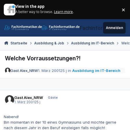
Zum Inhalt springen
View in the app
×
A better way to browse.
Learn more
.
Di
Fachinformatiker.de
Anmelden
Startseite
Ausbildung & Job
Ausbildung im IT-Bereich
Welc
Welche Vorraussetzungen?!
Gast Alex_NRW
1. März 2001
25 j
in
Ausbildung im IT-Bereich
Gast Alex_NRW
Gäste
1. März 2001
25 j
Nabend!
Bin momentan in der 10 eines Gymnasiums und möchte gerne
nach diesem Jahr in den Beruf einsteigen falls möglich!