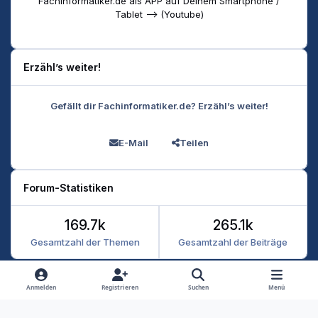
Fachinformatiker.de als APP auf Deinem Smartphone /
Tablet --> (Youtube)
Erzähl’s weiter!
Gefällt dir Fachinformatiker.de? Erzähl’s weiter!
E-Mail
Teilen
Forum-Statistiken
169.7k
265.1k
Gesamtzahl der Themen
Gesamtzahl der Beiträge
Heller Modus
Dunkler Modus
Systemeinstellung
Anmelden
Registrieren
Suchen
Menü
Datenschutz
Kontakt
Cookies
RSS