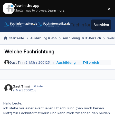
Zum Inhalt springen
View in the app
×
A better way to browse.
Learn more
.
Di
Fachinformatiker.de
Anmelden
Startseite
Ausbildung & Job
Ausbildung im IT-Bereich
Welc
Welche Fachrichtung
Gast Tinni
2. März 2001
25 j
in
Ausbildung im IT-Bereich
Gast Tinni
Gäste
2. März 2001
25 j
Hallo Leute,
ich stehe vor einer eventuellen Umschulung (hab noch keinen
Platz) zur Fachinformatikerin und kann mich zwischen den beiden