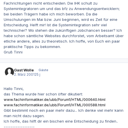
Fachrichtungen nicht entscheiden. Die IHK schult zu
Systemintegratoren um und das bfz zu Anwendungsentwicklern;
bei beiden Trägern habe ich mich beworben. Da die
Umschulungen im Mai bzw. Juni beginnen, wird es Zeit für eine
Entscheidung. Helft mir! Ist die Systemintegration sehr viel
technischer? Wo stehen die zukünftigen Jobchancen besser? Ich
habe schon sämtliche Websites durchforstet, vom Arbeitsamt über
etliche andere, alles zu theoretisch. Ich hoffe, von Euch ein paar
praktische Tipps zu bekommen.
Gruß Tinni
Gast Wolle
Gäste
2. März 2001
25 j
Hallo Tinni,
das Thema wurde hier schon öfter dikutiert:
www.fachinformatiker.de/ubb/Forum1/HTML/000640.html
www.fachinformatiker.de/ubb/Forum1/HTML/000588.html
Gibt bestimmt noch ein paar mehr dazu... Ich denke viel mehr kann
man nicht dazu sagen.
Ich hoffe, das hilft dir ein bischen eine Entscheidung zu finden..
------------------