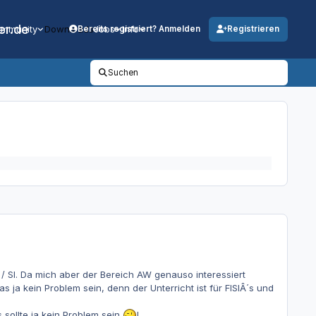
er.de
mmunity
Downloads
Jobs
Info
Bereits registriert? Anmelden
Registrieren
Suchen
/ SI. Da mich aber der Bereich AW genauso interessiert
a kein Problem sein, denn der Unterricht ist für FISIÂ´s und
 sollte ja kein Problem sein
!