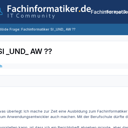
Fachinformatik
Beiträge
Co
Blöde Frage: Fachinformatiker SI _UND_ AW ??
 SI _UND_ AW ??
ch
as überlegt: Ich mache zur Zeit eine Ausbildung zum Fachinformatiker 
um Anwendungsentwickler auch machen. Mit der Berufschule dürfte das j
vorstellen kann, ist dass ich ein Berichtsheft abgeben müsste, aber das