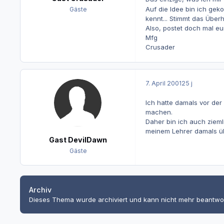
Auf die Idee bin ich ge
Gäste
kennt... Stimmt das Über
Also, postet doch mal eu
Mfg
Crusader
7. April 2001
25 j
Ich hatte damals vor de
machen.
Daher bin ich auch zieml
meinem Lehrer damals ü
Gast DevilDawn
Gäste
Archiv
Dieses Thema wurde archiviert und kann nicht mehr beantwo