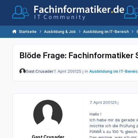
Zum Inhalt springen
Startseite
Ausbildung & Job
Ausbildung im IT-Bereich
Blöde Frage: Fachinformatiker
Gast Crusader
7. April 2001
25 j
in
Ausbildung im IT-Berei
7. April 2001
25 j
Hallo !
Ich habe mir da gerade w
möchte ich die Prüfung z
FIAWÂ´s zu 100 % gleich.
Gast Crusader
Das einzige, was ich mir 