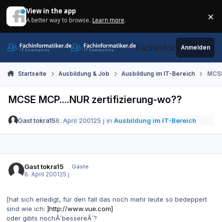
Zum Inhalt springen
View in the app
×
A better way to browse.
Learn more
.
Di
Fachinformatiker.de
Anmelden
Startseite
Ausbildung & Job
Ausbildung im IT-Bereich
MCSE
MCSE MCP....NUR zertifizierung-wo??
Gast tokra15
8. April 2001
25 j
in
Ausbildung im IT-Bereich
Gast tokra15
Gäste
8. April 2001
25 j
[hat sich erledigt, für den fall das noch mehr leute so bedeppert
sind wie ich:
]http://www.vue.com]
oder gibts nochÂ´bessereÂ´?