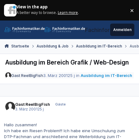
Zum Inhalt springen
View in the app
×
A better way to browse.
Learn more
.
Di
Fachinformatiker.de
Anmelden
Startseite
Ausbildung & Job
Ausbildung im IT-Bereich
Ausb
Ausbildung im Bereich Grafik / Web-Design
Gast ReelBigFish
3. März 2001
25 j
in
Ausbildung im IT-Bereich
Gast ReelBigFish
Gäste
3. März 2001
25 j
Hallo zusammen!
Ich habe ein Riesen Problem!!! Ich habe eine Umschulung zum
DTP-Fachman und anschließend eine Weiterbildung zum IT-