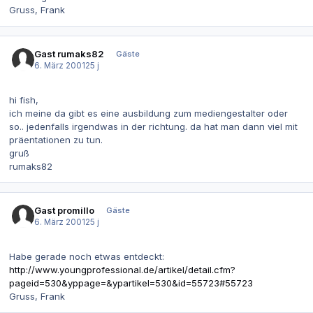
Gruss, Frank
Gast rumaks82
Gäste
6. März 2001
25 j
hi fish,
ich meine da gibt es eine ausbildung zum mediengestalter oder
so.. jedenfalls irgendwas in der richtung. da hat man dann viel mit
präentationen zu tun.
gruß
rumaks82
Gast promillo
Gäste
6. März 2001
25 j
Habe gerade noch etwas entdeckt:
http://www.youngprofessional.de/artikel/detail.cfm?
pageid=530&yppage=&ypartikel=530&id=55723#55723
Gruss, Frank