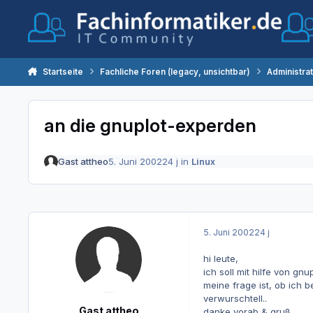
Zum Inhalt springen
Startseite
Fachliche Foren (legacy, unsichtbar)
Administra
an die gnuplot-experden
Gast attheo
5. Juni 2002
24 j
in
Linux
5. Juni 2002
24 j
hi leute,
ich soll mit hilfe von gn
meine frage ist, ob ich 
verwurschtell..
Gast attheo
danke vorab & gruß