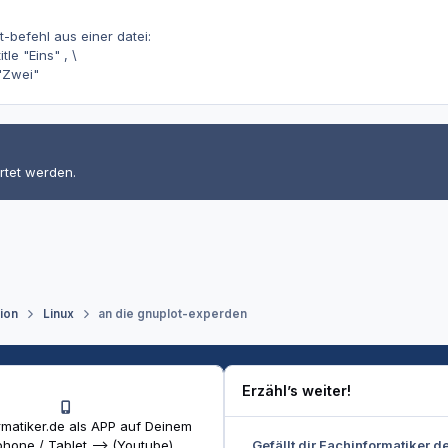
ot-befehl aus einer datei:
itle "Eins" , \
 "Zwei"
rtet werden.
tion
Linux
an die gnuplot-experden
Erzähl’s weiter!
matiker.de als APP auf Deinem
Gefällt dir Fachinformatiker.d
hone / Tablet --> (Youtube)