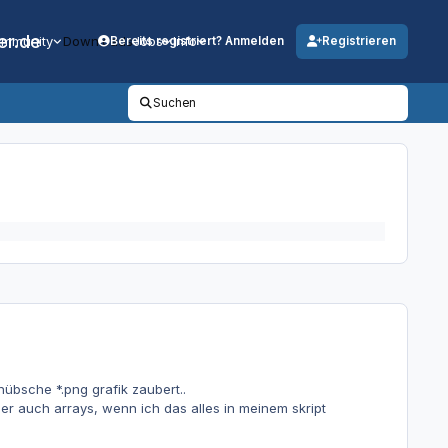
er.de
mmunity
Downloads
Jobs
Info
Bereits registriert? Anmelden
Registrieren
Suchen
hübsche *.png grafik zaubert..
der auch arrays, wenn ich das alles in meinem skript