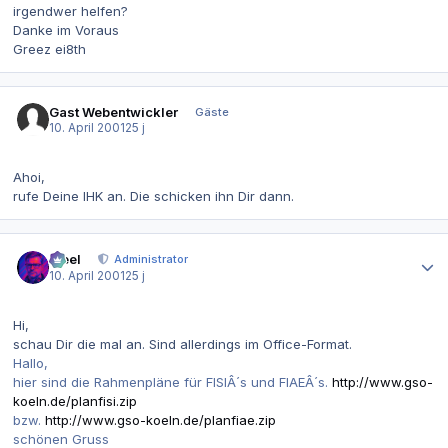
irgendwer helfen?
Danke im Voraus
Greez ei8th
Gast Webentwickler
Gäste
10. April 2001
25 j
Ahoi,
rufe Deine IHK an. Die schicken ihn Dir dann.
Autor-Statistiken
steel
Administrator
10. April 2001
25 j
Hi,
schau Dir die mal an. Sind allerdings im Office-Format.
Hallo,
hier sind die Rahmenpläne für FISIÂ´s und FIAEÂ´s.
http://www.gso-
koeln.de/planfisi.zip
bzw.
http://www.gso-koeln.de/planfiae.zip
schönen Gruss