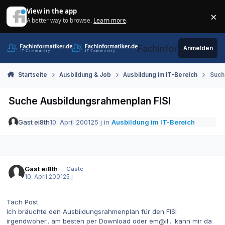
Zum Inhalt springen
View in the app
×
A better way to browse.
Learn more
.
Di
Fachinformatiker.de
Anmelden
Startseite
Ausbildung & Job
Ausbildung im IT-Bereich
Such
Suche Ausbildungsrahmenplan FISI
Gast ei8th
10. April 2001
25 j
in
Ausbildung im IT-Bereich
Gast ei8th
Gäste
10. April 2001
25 j
Tach Post.
Ich bräuchte den Ausbildungsrahmenplan für den FISI
irgendwoher.. am besten per Download oder em@il... kann mir da