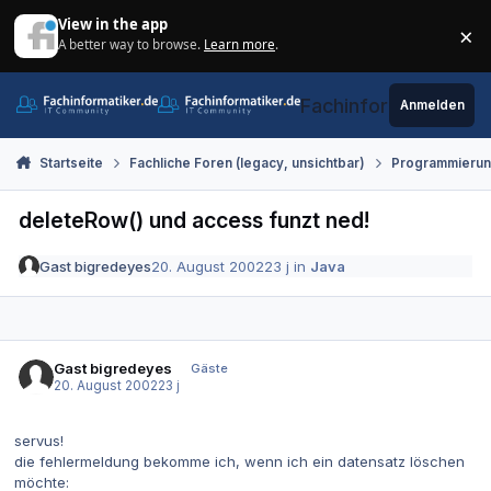
Zum Inhalt springen
View in the app
×
A better way to browse.
Learn more
.
Di
Fachinformatiker.de
Anmelden
Startseite
Fachliche Foren (legacy, unsichtbar)
Programmieru
deleteRow() und access funzt ned!
Gast bigredeyes
20. August 2002
23 j
in
Java
Gast bigredeyes
Gäste
20. August 2002
23 j
servus!
die fehlermeldung bekomme ich, wenn ich ein datensatz löschen
möchte: