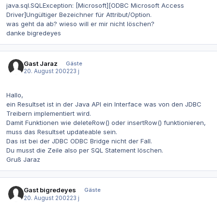
java.sql.SQLException: [Microsoft][ODBC Microsoft Access
Driver]Ungültiger Bezeichner für Attribut/Option.
was geht da ab? wieso will er mir nicht löschen?
danke bigredeyes
Gast Jaraz
Gäste
20. August 2002
23 j
Hallo,
ein Resultset ist in der Java API ein Interface was von den JDBC
Treibern implementiert wird.
Damit Funktionen wie deleteRow() oder insertRow() funktionieren,
muss das Resultset updateable sein.
Das ist bei der JDBC ODBC Bridge nicht der Fall.
Du musst die Zeile also per SQL Statement löschen.
Gruß Jaraz
Gast bigredeyes
Gäste
20. August 2002
23 j