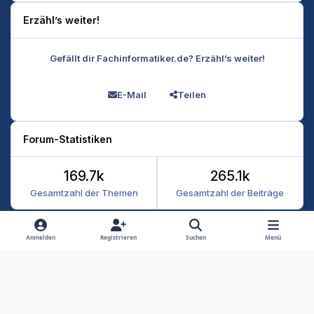
Erzähl’s weiter!
Gefällt dir Fachinformatiker.de? Erzähl’s weiter!
E-Mail
Teilen
Forum-Statistiken
169.7k
265.1k
Gesamtzahl der Themen
Gesamtzahl der Beiträge
Heller Modus
Dunkler Modus
Systemeinstellung
Anmelden
Registrieren
Suchen
Menü
Datenschutz
Kontakt
Cookies
RSS
Fachinformatiker 2026
Powered by
Invision Community