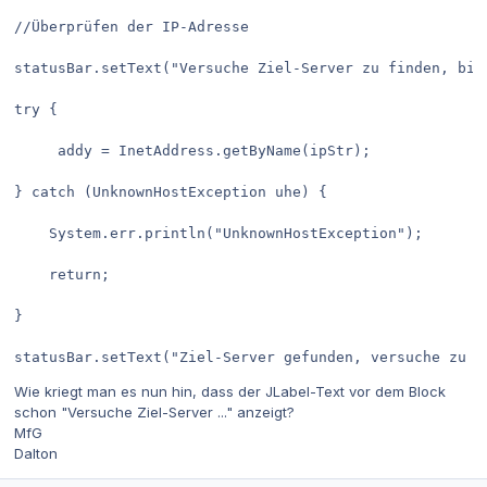
//Überprüfen der IP-Adresse
statusBar.setText("Versuche Ziel-Server zu finden, bit
try {      	
     addy = InetAddress.getByName(ipStr);	
} catch (UnknownHostException uhe) {
    System.err.println("UnknownHostException");
    return;
}
statusBar.setText("Ziel-Server gefunden, versuche zu v
Wie kriegt man es nun hin, dass der JLabel-Text vor dem Block
schon "Versuche Ziel-Server ..." anzeigt?
MfG
Dalton