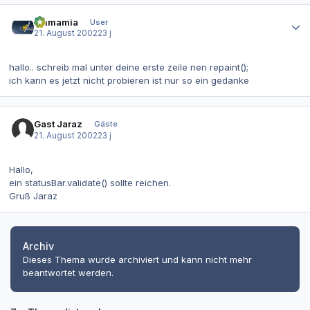
Autor-Statistiken
mamamia
User
21. August 2002
23 j
hallo.. schreib mal unter deine erste zeile nen repaint();
ich kann es jetzt nicht probieren ist nur so ein gedanke
Gast Jaraz
Gäste
21. August 2002
23 j
Hallo,
ein statusBar.validate() sollte reichen.
Gruß Jaraz
Archiv
Dieses Thema wurde archiviert und kann nicht mehr
beantwortet werden.