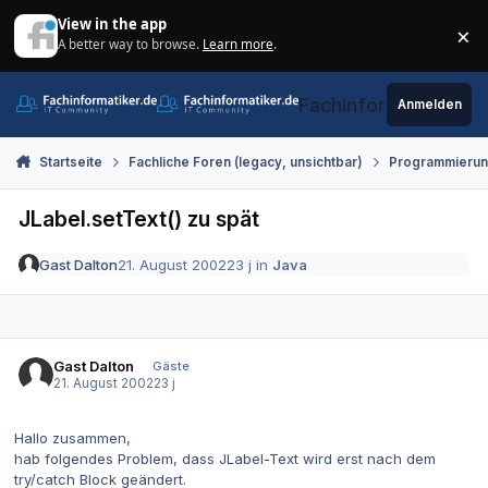
Zum Inhalt springen
View in the app
×
A better way to browse.
Learn more
.
Di
Fachinformatiker.de
Anmelden
Startseite
Fachliche Foren (legacy, unsichtbar)
Programmieru
JLabel.setText() zu spät
Gast Dalton
21. August 2002
23 j
in
Java
Gast Dalton
Gäste
21. August 2002
23 j
Hallo zusammen,
hab folgendes Problem, dass JLabel-Text wird erst nach dem
try/catch Block geändert.