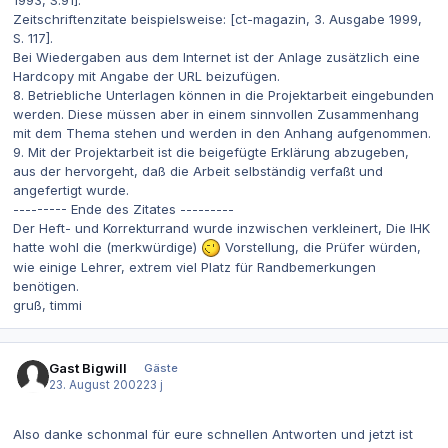
1993, S.91].
Zeitschriftenzitate beispielsweise: [ct-magazin, 3. Ausgabe 1999,
S. 117].
Bei Wiedergaben aus dem Internet ist der Anlage zusätzlich eine
Hardcopy mit Angabe der URL beizufügen.
8. Betriebliche Unterlagen können in die Projektarbeit eingebunden
werden. Diese müssen aber in einem sinnvollen Zusammenhang
mit dem Thema stehen und werden in den Anhang aufgenommen.
9. Mit der Projektarbeit ist die beigefügte Erklärung abzugeben,
aus der hervorgeht, daß die Arbeit selbständig verfaßt und
angefertigt wurde.
--------- Ende des Zitates ---------
Der Heft- und Korrekturrand wurde inzwischen verkleinert, Die IHK
hatte wohl die (merkwürdige)
Vorstellung, die Prüfer würden,
wie einige Lehrer, extrem viel Platz für Randbemerkungen
benötigen.
gruß, timmi
Gast Bigwill
Gäste
23. August 2002
23 j
Also danke schonmal für eure schnellen Antworten und jetzt ist