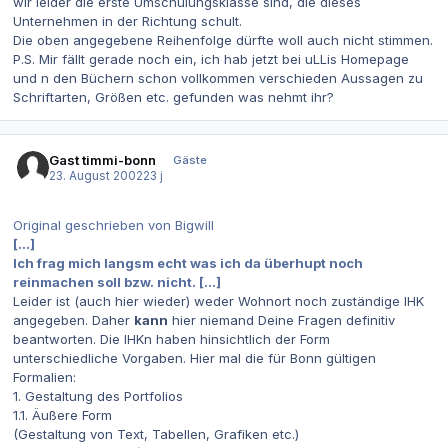
wir leider die erste Umschulungsklasse sind, die dieses
Unternehmen in der Richtung schult.
Die oben angegebene Reihenfolge dürfte woll auch nicht stimmen.
P.S. Mir fällt gerade noch ein, ich hab jetzt bei uLLis Homepage
und n den Büchern schon vollkommen verschieden Aussagen zu
Schriftarten, Größen etc. gefunden was nehmt ihr?
Gast timmi-bonn
Gäste
23. August 2002
23 j
Original geschrieben von Bigwill
[...]
Ich frag mich langsm echt was ich da überhupt noch
reinmachen soll bzw. nicht. [...]
Leider ist (auch hier wieder) weder Wohnort noch zuständige IHK
angegeben. Daher
kann
hier niemand Deine Fragen definitiv
beantworten. Die IHKn haben hinsichtlich der Form
unterschiedliche Vorgaben. Hier mal die für Bonn gültigen
Formalien:
1. Gestaltung des Portfolios
1.1. Äußere Form
(Gestaltung von Text, Tabellen, Grafiken etc.)