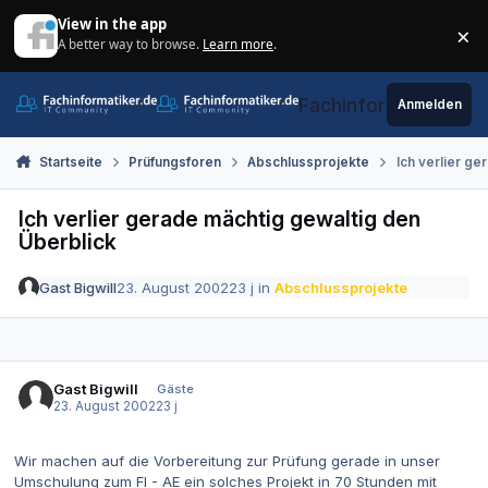
Zum Inhalt springen
View in the app
×
A better way to browse.
Learn more
.
Di
Fachinformatiker.de
Anmelden
Startseite
Prüfungsforen
Abschlussprojekte
Ich verlier g
Ich verlier gerade mächtig gewaltig den
Überblick
Gast Bigwill
23. August 2002
23 j
in
Abschlussprojekte
Gast Bigwill
Gäste
23. August 2002
23 j
Wir machen auf die Vorbereitung zur Prüfung gerade in unser
Umschulung zum FI - AE ein solches Projekt in 70 Stunden mit