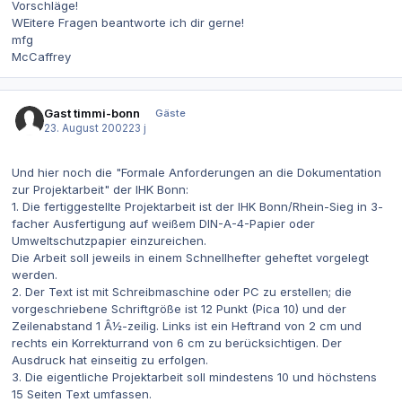
Vorschläge!
WEitere Fragen beantworte ich dir gerne!
mfg
McCaffrey
Gast timmi-bonn
Gäste
23. August 2002
23 j
Und hier noch die "Formale Anforderungen an die Dokumentation
zur Projektarbeit" der IHK Bonn:
1. Die fertiggestellte Projektarbeit ist der IHK Bonn/Rhein-Sieg in 3-
facher Ausfertigung auf weißem DIN-A-4-Papier oder
Umweltschutzpapier einzureichen.
Die Arbeit soll jeweils in einem Schnellhefter geheftet vorgelegt
werden.
2. Der Text ist mit Schreibmaschine oder PC zu erstellen; die
vorgeschriebene Schriftgröße ist 12 Punkt (Pica 10) und der
Zeilenabstand 1 Â½-zeilig. Links ist ein Heftrand von 2 cm und
rechts ein Korrekturrand von 6 cm zu berücksichtigen. Der
Ausdruck hat einseitig zu erfolgen.
3. Die eigentliche Projektarbeit soll mindestens 10 und höchstens
15 Seiten Text umfassen.