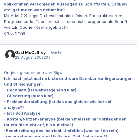
vollkommen verschieden Aussagen zu Schriftarten, Größen
etc. gefunden was nehmt ihr?
Mit Arial (12) liegst Du bestimmt nicht falsch. Für strukturierten
Programmcode, Tabellen o.ä. ist eine nicht-proportionale Schrift
wie z.B. Courier-New angebracht.
gruß, timmi
Gast McCaffrey
Gäste
23. August 2002
23 j
Original geschrieben von Bigwill
Ich mach jetzt mal ne Liste und wäre Dankbar für Ergänzungen
und Streichungen.
- Dechblatt (ist weitestgehend klar)
- Gliederung (auch klar)
- Problemdarstellung (ist das das gleiche wie ist/ soll
analyse?)
- Ist / Soll Analyse
- Kosten/Nutzen-analyse (bei den meisten mir vorliegenden
taucht die nicht auf, bis auf eine?)
-Beschreibung des. betriebl. Umfeldes (was soll da rein)
-resourchenplannung (Software, Zeit, Netzplann?)