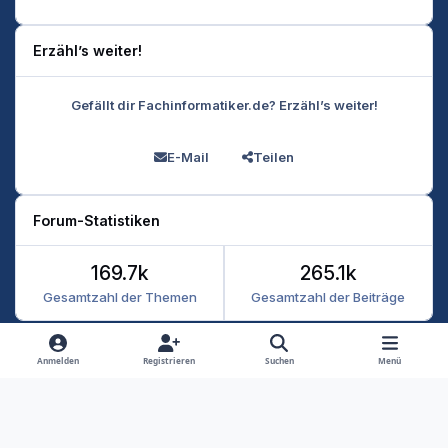
Erzähl’s weiter!
Gefällt dir Fachinformatiker.de? Erzähl’s weiter!
E-Mail
Teilen
Forum-Statistiken
169.7k
265.1k
Gesamtzahl der Themen
Gesamtzahl der Beiträge
Heller Modus
Dunkler Modus
Systemeinstellung
Anmelden
Registrieren
Suchen
Menü
Datenschutz
Kontakt
Cookies
RSS
Fachinformatiker 2026
Powered by
Invision Community