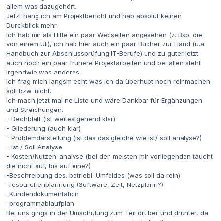
allem was dazugehört.
Jetzt häng ich am Projektbericht und hab absolut keinen
Durckblick mehr.
Ich hab mir als Hilfe ein paar Webseiten angesehen (z. Bsp. die
von einem Uli), ich hab hier auch ein paar Bücher zur Hand (u.a.
Handbuch zur Abschlussprüfung IT-Berufe) und zu guter letzt
auch noch ein paar frühere Projektarbeiten und bei allen steht
irgendwie was anderes.
Ich frag mich langsm echt was ich da überhupt noch reinmachen
soll bzw. nicht.
Ich mach jetzt mal ne Liste und wäre Dankbar für Ergänzungen
und Streichungen.
- Dechblatt (ist weitestgehend klar)
- Gliederung (auch klar)
- Problemdarstellung (ist das das gleiche wie ist/ soll analyse?)
- Ist / Soll Analyse
- Kosten/Nutzen-analyse (bei den meisten mir vorliegenden taucht
die nicht auf, bis auf eine?)
-Beschreibung des. betriebl. Umfeldes (was soll da rein)
-resourchenplannung (Software, Zeit, Netzplann?)
-Kundendokumentation
-programmablaufplan
Bei uns gings in der Umschulung zum Teil drüber und drunter, da