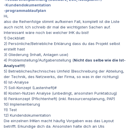
-Kundendokumentation
-programmablaufplan
Hi,
also die Reihenfolge stimmt aufkeinen Fall, komplett ist die Liste
auch nicht. Ich schreib dir mal die wichtigsten Sachen auf.
Interessant wäre noch bei welcher IHK du bist!
1) Deckblatt
2) Persönliche/Betriebliche Erklärung dass du das Projekt selbst
erstellt hast
3) Gliederung (Inhalt, Anlagen usw)
4) Problemstellung/Aufgabenstellung (
Nicht das selbe wie die Ist-
Analyse!!!!
)
5) Betriebliches/technisches Umfeld (Beschreibung der Abteilung,
der Technik, des Netzwerks, der Firma, so was in der richtung)
6) Ist-Analyse
7) Soll-Konzept (Lastenheft)#
8) Kosten-Nutzen Analyse (unbedingt, ansonsten Punktabzug)
9) Feinkonzept (Pflichtenheft) (inkl. Resourcensplanung, PAP)
10) Implementierung
11) Test
12) Kundendokumentation
Die einzelnen IHKen macht häufig Vorgaben was das Layout
betrifft. Erkundige dich da. Ansonsten halte dich an Ulis