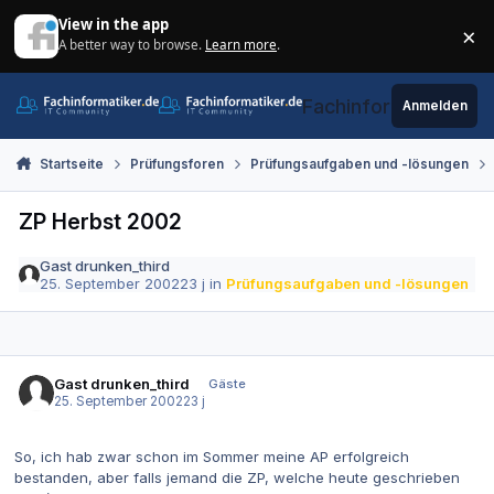
Zum Inhalt springen
View in the app
×
A better way to browse.
Learn more
.
Di
Fachinformatiker.de
Anmelden
Startseite
Prüfungsforen
Prüfungsaufgaben und -lösungen
ZP Herbst 2002
Gast drunken_third
25. September 2002
23 j
in
Prüfungsaufgaben und -lösungen
Gast drunken_third
Gäste
25. September 2002
23 j
So, ich hab zwar schon im Sommer meine AP erfolgreich
bestanden, aber falls jemand die ZP, welche heute geschrieben