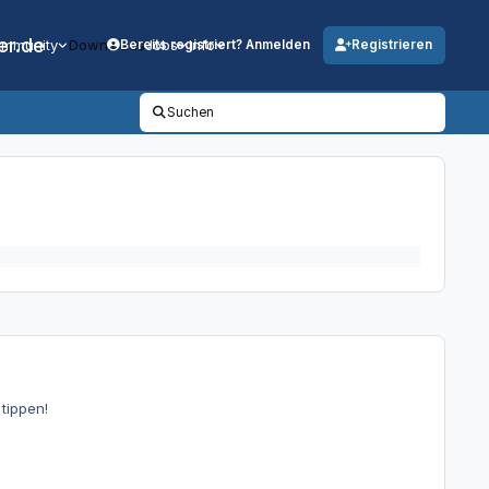
er.de
mmunity
Downloads
Jobs
Info
Bereits registriert? Anmelden
Registrieren
Suchen
tippen!