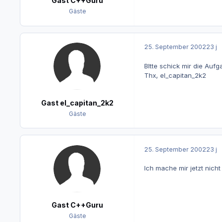
Gast C++Guru
Gäste
25. September 2002
23 j
BItte schick mir die Auf
Thx, el_capitan_2k2
Gast el_capitan_2k2
Gäste
25. September 2002
23 j
Ich mache mir jetzt nich
Gast C++Guru
Gäste