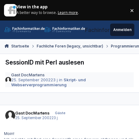
Zum Inhalt springen
View in the app
×
A better way to browse.
Learn more
.
Di
Fachinformatiker.de
Anmelden
Startseite
Fachliche Foren (legacy, unsichtbar)
Programmieru
SessionID mit Perl auslesen
Gast DocMartens
25. September 2002
23 j
in
Skript- und
Webserverprogrammierung
Gast DocMartens
Gäste
25. September 2002
23 j
Moin!