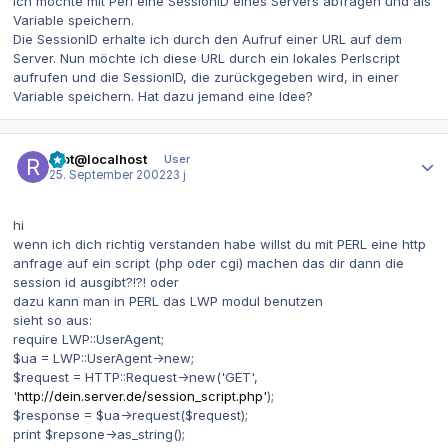
Ich möchte mit Perl eine SessionID eines Servers abfragen und als
Variable speichern.
Die SessionID erhalte ich durch den Aufruf einer URL auf dem
Server. Nun möchte ich diese URL durch ein lokales Perlscript
aufrufen und die SessionID, die zurückgegeben wird, in einer
Variable speichern. Hat dazu jemand eine Idee?
Autor-Statistiken
root@localhost
User
25. September 2002
23 j
hi
wenn ich dich richtig verstanden habe willst du mit PERL eine http
anfrage auf ein script (php oder cgi) machen das dir dann die
session id ausgibt?!?! oder
dazu kann man in PERL das LWP modul benutzen
sieht so aus:
require LWP::UserAgent;
$ua = LWP::UserAgent->new;
$request = HTTP::Request->new('GET',
'
http://dein.server.de/session_script.php'
);
$response = $ua->request($request);
print $repsone->as_string();