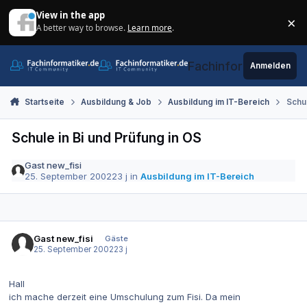
Zum Inhalt springen
View in the app
×
A better way to browse.
Learn more
.
Di
Fachinformatiker.de
Anmelden
Startseite
Ausbildung & Job
Ausbildung im IT-Bereich
Schul
Schule in Bi und Prüfung in OS
Gast new_fisi
25. September 2002
23 j
in
Ausbildung im IT-Bereich
Gast new_fisi
Gäste
25. September 2002
23 j
Hall
ich mache derzeit eine Umschulung zum Fisi. Da mein