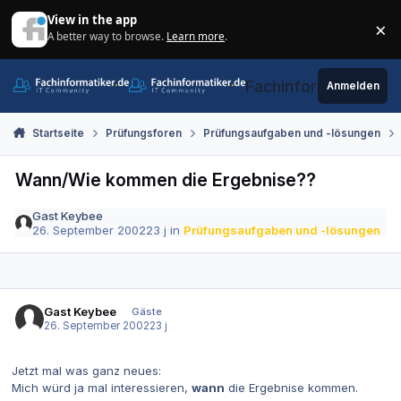
Zum Inhalt springen
View in the app
×
A better way to browse.
Learn more
.
Di
Fachinformatiker.de
Anmelden
Startseite
Prüfungsforen
Prüfungsaufgaben und -lösungen
Wann/Wie kommen die Ergebnise??
Gast Keybee
26. September 2002
23 j
in
Prüfungsaufgaben und -lösungen
Gast Keybee
Gäste
26. September 2002
23 j
Jetzt mal was ganz neues:
Mich würd ja mal interessieren,
wann
die Ergebnise kommen.