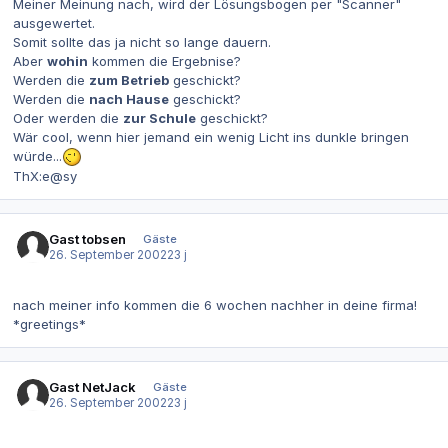
Meiner Meinung nach, wird der Lösungsbogen per "Scanner"
ausgewertet.
Somit sollte das ja nicht so lange dauern.
Aber
wohin
kommen die Ergebnise?
Werden die
zum Betrieb
geschickt?
Werden die
nach Hause
geschickt?
Oder werden die
zur Schule
geschickt?
Wär cool, wenn hier jemand ein wenig Licht ins dunkle bringen
würde...
ThX:e@sy
Gast tobsen
Gäste
26. September 2002
23 j
nach meiner info kommen die 6 wochen nachher in deine firma!
*greetings*
Gast NetJack
Gäste
26. September 2002
23 j