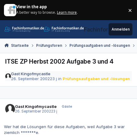
Zum Inhalt springen
View in the app
×
A better way to browse.
Learn more
.
Di
Fachinformatiker.de
Anmelden
Startseite
Prüfungsforen
Prüfungsaufgaben und -lösungen
ITSE ZP Herbst 2002 Aufgabe 3 und 4
Gast Kingofmycastle
26. September 2002
23 j
in
Prüfungsaufgaben und -lösungen
Gast Kingofmycastle
Gäste
26. September 2002
23 j
Wer hat die Lösungen für diese Aufgaben, weil Aufgabe 3 war
ziemlich *******e.