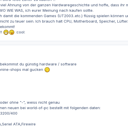
zu viel Ahnung von der ganzen Hardwaregeschichte und hoffe, dass ihr m
 WO WIE WAS, ich eurer Meinung nach kaufen sollte.
h damit die kommenden Games (UT2003..etc.) flüssig spielen können un
s nicht zu teuer sein. Ich brauch halt CPU, Motherboard, Speicher, Lüft
bekommt!
!!
:cool:
bekommst du günstig hardware / software
 onine-shops mal gucken
oder ohne "-", weiss nicht genau
en neuen bei world-of-pc bestellt mit folgenden daten:
 3200/400
,Seriel ATA,Firewire