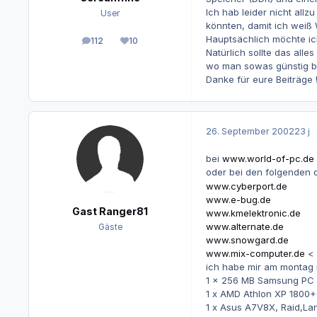
Ich hab leider nicht all
User
könnten, damit ich weiß
Hauptsächlich möchte ic
112
10
Beiträge
Reputation
Natürlich sollte das alle
wo man sowas günstig 
Danke für eure Beiträge !
26. September 2002
23 j
bei
www.world-of-pc.de
oder bei den folgenden
www.cyberport.de
www.e-bug.de
Gast Ranger81
www.kmelektronic.de
www.alternate.de
Gäste
www.snowgard.de
www.mix-computer.de
< 
ich habe mir am montag n
1 x 256 MB Samsung PC
1 x AMD Athlon XP 1800+
1 x Asus A7V8X, Raid,Lan