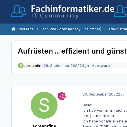
Zum Inhalt springen
Startseite
Fachliche Foren (legacy, unsichtbar)
Administra
Aufrüsten ... effizient und güns
screamfine
26. September 2002
23 j
in
Hardware
26. September 2002
23 j
Hallo!
Ich hab vor mir in näch
etc. ) aufzurüsten.
Ich habe vor mir ein ne
screamfine
Speicher (DDR) und einen 