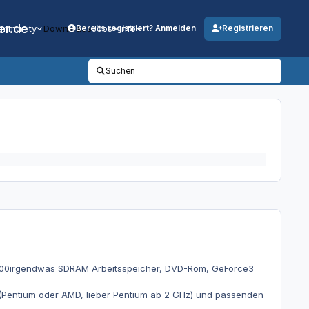
er.de
mmunity
Downloads
Jobs
Info
Bereits registriert? Anmelden
Registrieren
Suchen
, 300irgendwas SDRAM Arbeitsspeicher, DVD-Rom, GeForce3
 (Pentium oder AMD, lieber Pentium ab 2 GHz) und passenden