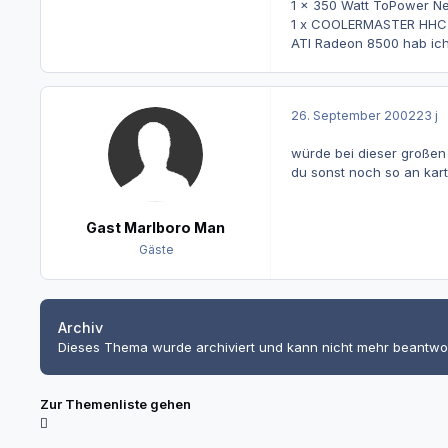
1 x 350 Watt ToPower Net
1 x COOLERMASTER HHC
ATI Radeon 8500 hab ich
26. September 2002
23 j
würde bei dieser großen
du sonst noch so an karte
Gast Marlboro Man
Gäste
Archiv
Dieses Thema wurde archiviert und kann nicht mehr beantwo
Zur Themenliste gehen