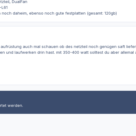
zteil, DualFan
-L61
 noch daheim, ebenso noch gute festplatten (gesamt: 120gb)
 aufrüstung auch mal schauen ob des netzteil noch genügen saft liefe
n und laufwerken drin hast. mit 350-400 watt solltest du aber allemal a
rtet werden.