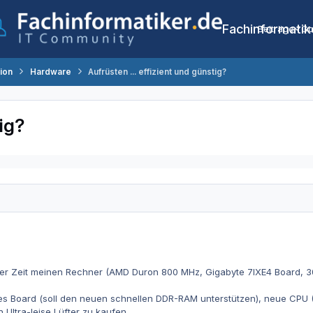
Fachinformatik
Beiträge
Co
tion
Hardware
Aufrüsten ... effizient und günstig?
tig?
ster Zeit meinen Rechner (AMD Duron 800 MHz, Gigabyte 7IXE4 Board
ues Board (soll den neuen schnellen DDR-RAM unterstützen), neue CPU
Ultra-leise Lüfter zu kaufen ...