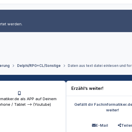
rtet werden.
erung
Delphi/RPG+CL/Sonstige
Daten aus text datei einlesen und fo
Erzähl’s weiter!
matiker.de als APP auf Deinem
Gefällt dir Fachinformatiker.d
hone / Tablet --> (Youtube)
weiter!
E-Mail
Teile