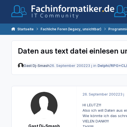
Zum Inhalt springen
Startseite
Fachliche Foren (legacy, unsichtbar)
Programmi
Daten aus text datei einlesen 
Gast Dj-Smash
26. September 2002
23 j
in
Delphi/RPG+CL/
26. September 2002
23 j
HI LEUTZ!!!
Also ich will Daten aus e
Wie könnte ich das schr
VIELEN DANK!!!!
Gast Dj-Smash
THX!!!!