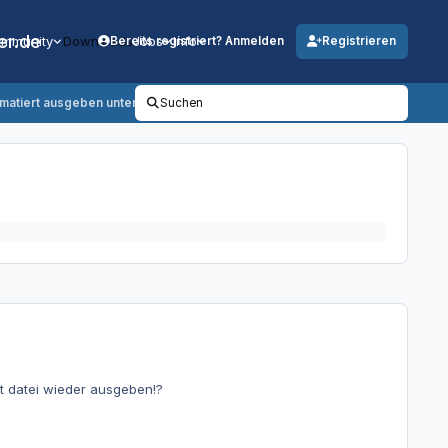
er.de
mmunity
Downloads
Jobs
Info
Bereits registriert? Anmelden
Registrieren
rmatiert ausgeben unter VB?
Suchen
txt datei wieder ausgeben!?