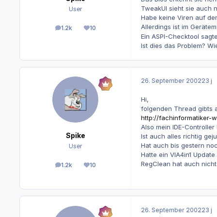
TweakUI sieht sie auch ni
User
Habe keine Viren auf der
Allerdings ist im Gerät
1.2k
10
Beiträge
Reputation
Ein ASPI-Checktool sagte 
Ist dies das Problem? Wi
26. September 2002
23 j
Hi,
folgenden Thread gibts 
http://fachinformatiker
Also mein IDE-Controller 
Spike
Ist auch alles richtig gej
Hat auch bis gestern noch
User
Hatte ein VIA4in1 Update
RegClean hat auch nicht
1.2k
10
Beiträge
Reputation
26. September 2002
23 j