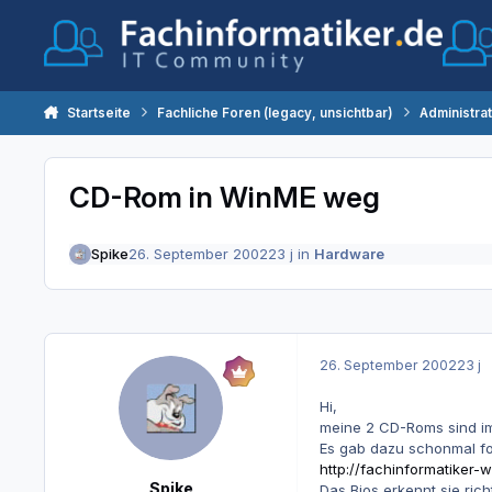
Zum Inhalt springen
Startseite
Fachliche Foren (legacy, unsichtbar)
Administra
CD-Rom in WinME weg
Spike
26. September 2002
23 j
in
Hardware
26. September 2002
23 j
Hi,
meine 2 CD-Roms sind i
Es gab dazu schonmal fo
http://fachinformatike
Spike
Das Bios erkennt sie rich