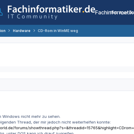
Fachinformatik
Beiträge
Co
tion
Hardware
CD-Rom in WinME weg
m Windows nicht mehr zu sehen.
lgenden Thread, der mir jedoch nicht weiterhelfen konnte:
r-world.de/forums/showthread.php?s=&threadid=15765&highlight=CDrom
tig, unter DOS kann ich drauf zugreifen.