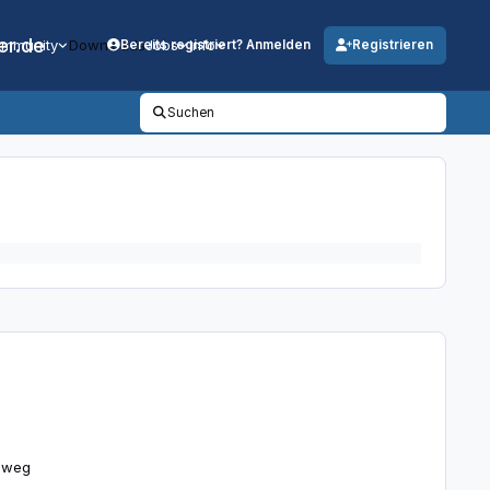
er.de
mmunity
Downloads
Jobs
Info
Bereits registriert? Anmelden
Registrieren
Suchen
+weg