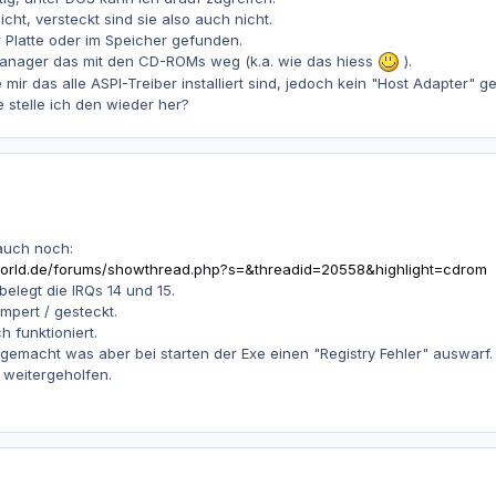
cht, versteckt sind sie also auch nicht.
 Platte oder im Speicher gefunden.
emanager das mit den CD-ROMs weg (k.a. wie das hiess
).
mir das alle ASPI-Treiber installiert sind, jedoch kein "Host Adapter" 
e stelle ich den wieder her?
auch noch:
-world.de/forums/showthread.php?s=&threadid=20558&highlight=cdrom
belegt die IRQs 14 und 15.
umpert / gesteckt.
 funktioniert.
 gemacht was aber bei starten der Exe einen "Registry Fehler" auswarf.
 weitergeholfen.