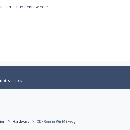
liert ... nun gehts wieder ...
rtet werden.
tion
Hardware
CD-Rom in WinME weg