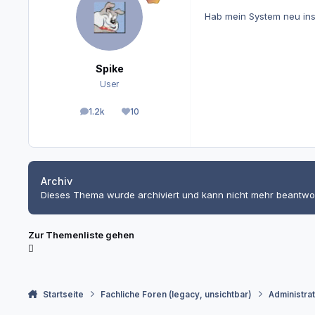
Hab mein System neu instal
Spike
User
1.2k
10
Beiträge
Reputation
Archiv
Dieses Thema wurde archiviert und kann nicht mehr beantwo
Zur Themenliste gehen
Startseite
Fachliche Foren (legacy, unsichtbar)
Administra