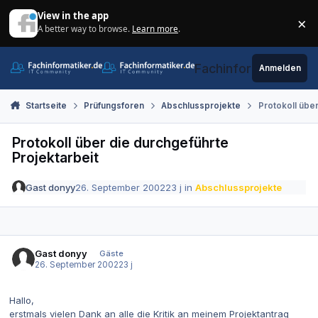
Zum Inhalt springen
View in the app
×
A better way to browse.
Learn more
.
Di
Fachinformatiker.de
Anmelden
Startseite
Prüfungsforen
Abschlussprojekte
Protokoll über
Protokoll über die durchgeführte
Projektarbeit
Gast donyy
26. September 2002
23 j
in
Abschlussprojekte
Gast donyy
Gäste
26. September 2002
23 j
Hallo,
erstmals vielen Dank an alle die Kritik an meinem Projektantrag