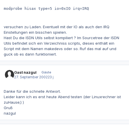
modprobe hisax type=5 io=0xIO irq=IRQ

versuchen zu Laden. Eventuell mit der IO als auch den IRQ
Einstellungen ein bisschen spielen.
Hast Du die ISDN Utils selbst kompiliert ? Im Sourcetree der ISDN
Utils befindet sich ein Verzeichniss scripts, dieses enthält ein
Script mit dem Namen makedevs oder so. Ruf das mal auf und
guck ob es dann funktioniert.
Gast nazgul
Gäste
27. September 2002
23 j
Danke für die schnelle Antwort.
Leider kann ich es erst heute Abend testen (der Linuxrechner ist
zuHause;) )
Gruß
nazgul