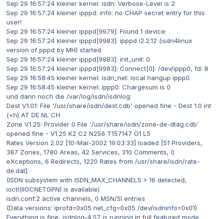
Sep 29 16:57:24 kleiner kernel: isdn: Verbose-Level is 2
Sep 29 16:57:24 kleiner ipppd: info: no CHAP secret entry for this
user!
Sep 29 16:57:24 kleiner ipppd[9979]: Found 1 device:
Sep 29 16:57:24 kleiner ipppd[9983]: ipppd i2.2.12 (isdn4linux
version of pppd by MH) started
Sep 29 16:57:24 kleiner ipppd[9983]: init_unit: 0
Sep 29 16:57:24 kleiner ipppd[9983]: Connect[0]: /dev/ippp0, fd: 8
Sep 29 16:58:45 kleiner kernel: isdn_net: local hangup ippp0
Sep 29 16:58:45 kleiner kernel: ippp0: Chargesum is 0
und dann noch die /var/log/isdn/isdnlog:
Dest V1.01: File '/usr/share/isdn/dest.cdb' opened fine - Dest 1.0 int
(+h) AT DE NL CH
Zone V1.25: Provider 0 File '/usr/share/isdn/zone-de-dtag.cdb'
opened fine - V1.25 K2 C2 N256 T157147 O1 L5
Rates Version 2.02 [10-Mar-2002 19:03:33] loaded [51 Providers,
387 Zones, 1780 Areas, 42 Services, 310 Comments, 0
eXceptions, 6 Redirects, 1220 Rates from /usr/share/isdn/rate-
de.dat]
(ISDN subsystem with ISDN_MAX_CHANNELS > 16 detected,
ioctl(IIOCNETGPN) is available)
isdn.conf:2 active channels, 0 MSN/SI entries
(Data versions: iprofd=0x05 net_cfg=0x05 /dev/isdninfo=0x01)
Everything is fine, isdnlog-4.57 is running in full featured mode.