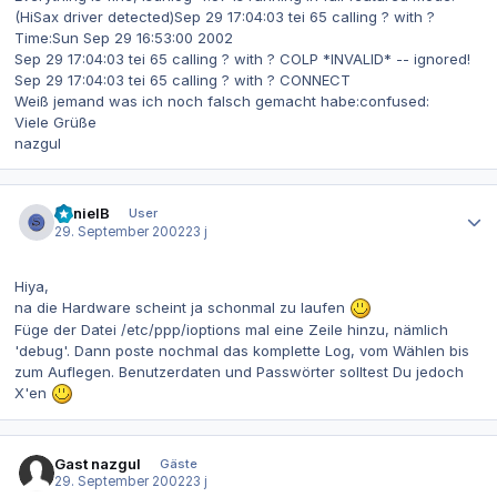
(HiSax driver detected)Sep 29 17:04:03 tei 65 calling ? with ?
Time:Sun Sep 29 16:53:00 2002
Sep 29 17:04:03 tei 65 calling ? with ? COLP *INVALID* -- ignored!
Sep 29 17:04:03 tei 65 calling ? with ? CONNECT
Weiß jemand was ich noch falsch gemacht habe:confused:
Viele Grüße
nazgul
Autor-Statistiken
DanielB
User
29. September 2002
23 j
Hiya,
na die Hardware scheint ja schonmal zu laufen
Füge der Datei /etc/ppp/ioptions mal eine Zeile hinzu, nämlich
'debug'. Dann poste nochmal das komplette Log, vom Wählen bis
zum Auflegen. Benutzerdaten und Passwörter solltest Du jedoch
X'en
Gast nazgul
Gäste
29. September 2002
23 j