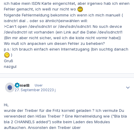
ich habe mein ISDN Karte eingerichtet, aber irgenwo hab ich einen
Fehler gemacht, ich weiß nur nicht wo
folgende Fehlermeldung bekomme ich wenn ich mich manuell (
isdnctrl dial .. oder so ähnlich)einwählen will:
>Can't open /dev/isdnctrl or /dev/isdn/isdnctrl: No such device
/dev/isdnctrl ist vorhanden (ein Link auf die Datei /dev/isdnctrl1
(Bin mir aber nicht sicher, weil ich die kiste nicht vormir habe))
Wo muß ich anpacken um diesen Fehler zu beheben?
p.s.: Ich brauch einfach einen Internetzugang (bin suchtig danach
)
Gruß
nazgul
Autor-Statistiken
DanielB
User
27. September 2002
23 j
Hi,
wurde der Treiber für die Fritz korrekt geladen ? Ich vermute Du
verwendest den HiSax Treiber ? Eine Kernelmeldung wie ("Bla bla
bla 2 CHANNELS added") sollte beim Laden des Modules
auftauchen. Ansonsten den Treiber über