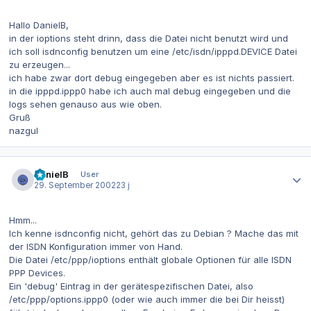
Hallo DanielB,
in der ioptions steht drinn, dass die Datei nicht benutzt wird und
ich soll isdnconfig benutzen um eine /etc/isdn/ipppd.DEVICE Datei
zu erzeugen...
ich habe zwar dort debug eingegeben aber es ist nichts passiert.
in die ipppd.ippp0 habe ich auch mal debug eingegeben und die
logs sehen genauso aus wie oben.
Gruß
nazgul
Autor-Statistiken
DanielB
User
29. September 2002
23 j
Hmm...
Ich kenne isdnconfig nicht, gehört das zu Debian ? Mache das mit
der ISDN Konfiguration immer von Hand.
Die Datei /etc/ppp/ioptions enthält globale Optionen für alle ISDN
PPP Devices.
Ein 'debug' Eintrag in der gerätespezifischen Datei, also
/etc/ppp/options.ippp0 (oder wie auch immer die bei Dir heisst)