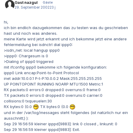
Gast nazgul
Gäste
29. September 2002
23 j
hi,
ich bin endlich dazugekommen das zu testen was du geschrieben
hast und noch was anderes.
meine Karte wird jetzt erkannt und ich bekomme jetzt eine andere
fehlermeldung bei isdnctrl dial ippp0:
>isdn_net: local hangup ippp0
>ippp0: Chargesum is 0
>Dialing of ippp0 triggered
mit ifconfig ippp0 bekomme ich folgende konfiguration:
ippp0 Link encap:Point-to-Point Protocol
inet addr:10.0.0.1 P-t-P:10.0.0.2 Mask:255.255.255.255
UP POINTOPOINT RUNNING NOARP MTU:1500 Metric:1
RX packets:0 errors:0 dropped:0 overruns:0 frame:0
TX packets:0 errors:0 dropped:0 overruns:0 carrier:0
collisions:0 txqueuelen:30
RX bytes:0 (0.0
TX bytes:0 (0.0
und in der /var/log/messages steht folgendes (ist natürlich nur ein
ausschnitt;) ):
Sep 29 16:56:59 kleiner ipppd[9883]: link 0 closed , linkunit: 0
Sep 29 16:56:59 kleiner ipppd[9883]: Exit.