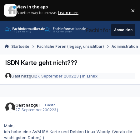
Zum Inhalt springen
View in the app
×
A better way to browse.
Learn more
.
Di
Fachinformatiker.de
Anmelden
Startseite
Fachliche Foren (legacy, unsichtbar)
Administration
ISDN Karte geht nicht???
Gast nazgul
27. September 2002
23 j
in
Linux
Gast nazgul
Gäste
27. September 2002
23 j
Moin,
ich habe eine AVM ISA Karte und Debian Linux Woody. (Vorab die
wichtigsten Daten;) )