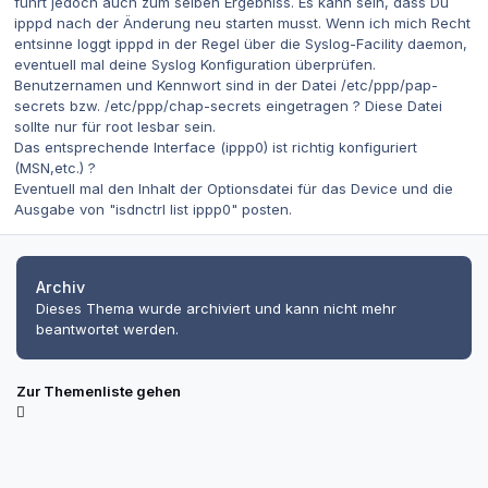
führt jedoch auch zum selben Ergebniss. Es kann sein, dass Du
ipppd nach der Änderung neu starten musst. Wenn ich mich Recht
entsinne loggt ipppd in der Regel über die Syslog-Facility daemon,
eventuell mal deine Syslog Konfiguration überprüfen.
Benutzernamen und Kennwort sind in der Datei /etc/ppp/pap-
secrets bzw. /etc/ppp/chap-secrets eingetragen ? Diese Datei
sollte nur für root lesbar sein.
Das entsprechende Interface (ippp0) ist richtig konfiguriert
(MSN,etc.) ?
Eventuell mal den Inhalt der Optionsdatei für das Device und die
Ausgabe von "isdnctrl list ippp0" posten.
Archiv
Dieses Thema wurde archiviert und kann nicht mehr
beantwortet werden.
Zur Themenliste gehen