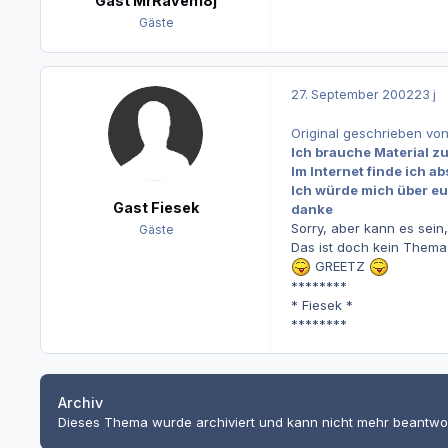
Gast MrRaven18j
Gäste
27. September 2002
23 j
Original geschrieben vo
Ich brauche Material z
Im Internet finde ich ab
Ich würde mich über eur
Gast Fiesek
danke
Sorry, aber kann es sein,
Gäste
Das ist doch kein Thema 
GREETZ
********
* Fiesek *
********
Archiv
Dieses Thema wurde archiviert und kann nicht mehr beantwo