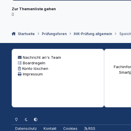
Zur Themenliste gehen
Startseite
Prüfungsforen
IHK-Prüfung allgemein
Speich
Nachricht an's Team
Boardregeln
Fachinfor
Konto löschen
Smartp
Impressum
Heller Modus
Dunkler Modus
Systemeinstellung
Datenschutz
Kontakt
Cookies
RSS