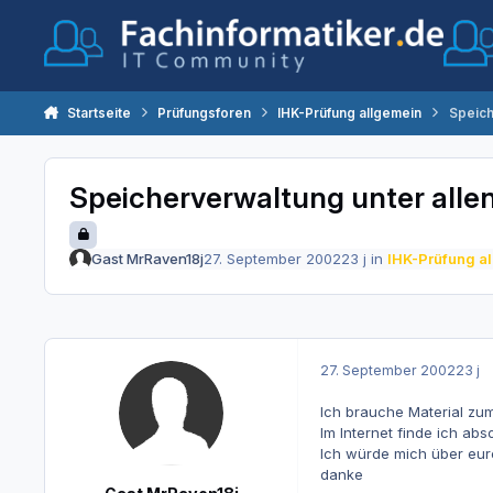
Zum Inhalt springen
Startseite
Prüfungsforen
IHK-Prüfung allgemein
Speich
Speicherverwaltung unter alle
Gast MrRaven18j
27. September 2002
23 j
in
IHK-Prüfung a
27. September 2002
23 j
Ich brauche Material zu
Im Internet finde ich abso
Ich würde mich über eure
danke