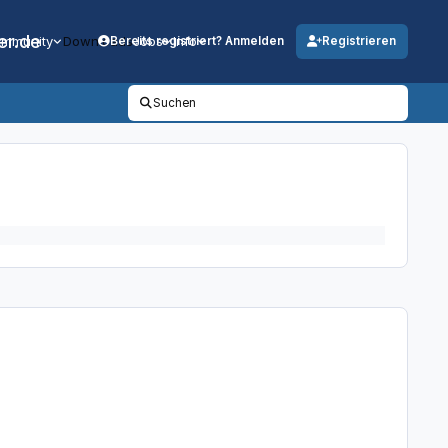
er.de
mmunity
Downloads
Jobs
Info
Bereits registriert? Anmelden
Registrieren
Suchen