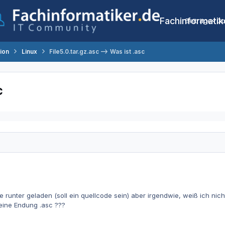
Fachinformatik
Beiträge
Co
tion
Linux
File5.0.tar.gz.asc --> Was ist .asc
c
le runter geladen (soll ein quellcode sein) aber irgendwie, weiß ich nich
 eine Endung .asc ???