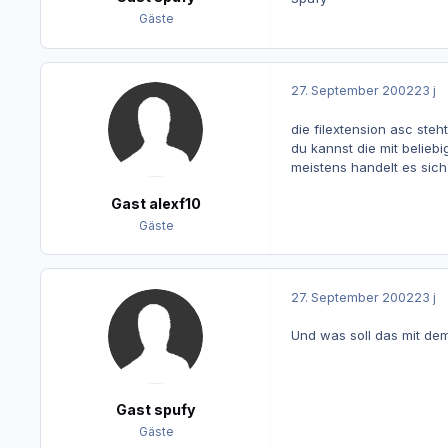
Gäste
27. September 2002
23 j
die filextension asc steht
du kannst die mit beliebi
meistens handelt es sic
Gast alexf10
Gäste
27. September 2002
23 j
Und was soll das mit dem 
Gast spufy
Gäste