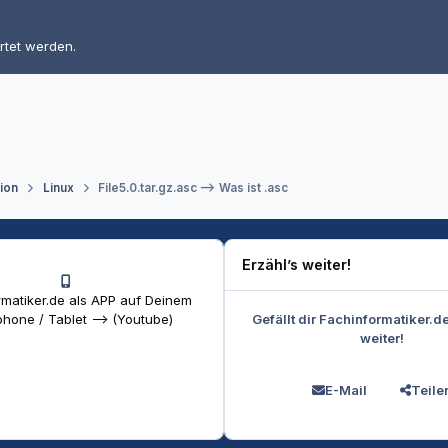
rtet werden.
tion
Linux
File5.0.tar.gz.asc --> Was ist .asc
Erzähl’s weiter!
matiker.de als APP auf Deinem
Gefällt dir Fachinformatiker.d
hone / Tablet --> (Youtube)
weiter!
E-Mail
Teile