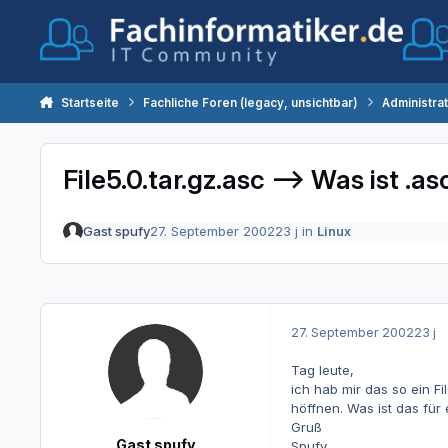
Zum Inhalt springen
Startseite
Fachliche Foren (legacy, unsichtbar)
Administra
File5.0.tar.gz.asc --> Was ist .as
Gast spufy
27. September 2002
23 j
in
Linux
27. September 2002
23 j
Tag leute,
ich hab mir das so ein Fi
höffnen. Was ist das für
Gruß
Gast spufy
Spufy