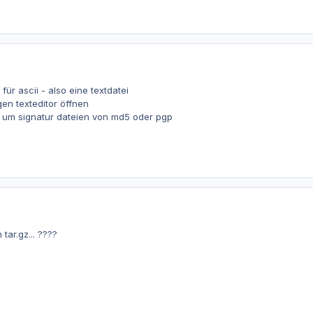
 für ascii - also eine textdatei
gen texteditor öffnen
h um signatur dateien von md5 oder pgp
tar.gz... ????