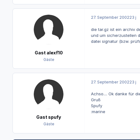
27. September 2002
23 j
die tar.gz ist ein archiv
und um sicherzustellen d
datei signatur (bzw. prü
Gast alexf10
Gäste
27. September 2002
23 j
Achso.... Ok danke für di
Gruß
Spufy
:marine
Gast spufy
Gäste