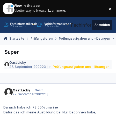
Zum Inhalt springen
View in the app
×
A better way to browse.
Learn more
.
Di
Fachinformatiker.de
Anmelden
Startseite
Prüfungsforen
Prüfungsaufgaben und -lösungen
Super
Gast Licky
27. September 2002
23 j
in
Prüfungsaufgaben und -lösungen
Gast Licky
Gäste
27. September 2002
23 j
Danach habe ich 73,55% :marine
Dafür das ich meine Ausbildung bei Null begonnen habe,