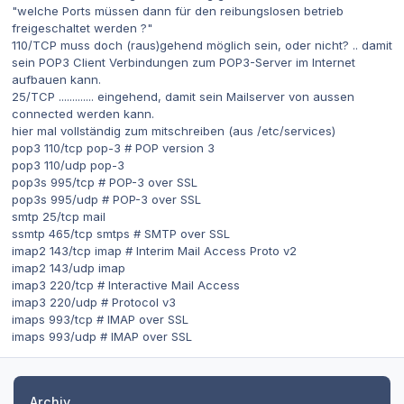
"welche Ports müssen dann für den reibungslosen betrieb
freigeschaltet werden ?"
110/TCP muss doch (raus)gehend möglich sein, oder nicht? .. damit
sein POP3 Client Verbindungen zum POP3-Server im Internet
aufbauen kann.
25/TCP ............. eingehend, damit sein Mailserver von aussen
connected werden kann.
hier mal vollständig zum mitschreiben (aus /etc/services)
pop3 110/tcp pop-3 # POP version 3
pop3 110/udp pop-3
pop3s 995/tcp # POP-3 over SSL
pop3s 995/udp # POP-3 over SSL
smtp 25/tcp mail
ssmtp 465/tcp smtps # SMTP over SSL
imap2 143/tcp imap # Interim Mail Access Proto v2
imap2 143/udp imap
imap3 220/tcp # Interactive Mail Access
imap3 220/udp # Protocol v3
imaps 993/tcp # IMAP over SSL
imaps 993/udp # IMAP over SSL
Archiv