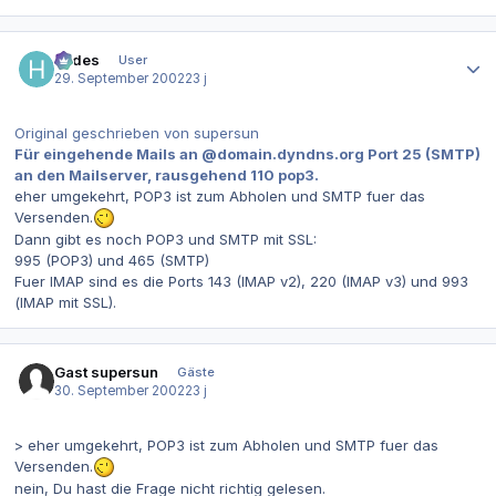
Autor-Statistiken
hades
User
29. September 2002
23 j
Original geschrieben von supersun
Für eingehende Mails an @domain.dyndns.org Port 25 (SMTP)
an den Mailserver, rausgehend 110 pop3.
eher umgekehrt, POP3 ist zum Abholen und SMTP fuer das
Versenden.
Dann gibt es noch POP3 und SMTP mit SSL:
995 (POP3) und 465 (SMTP)
Fuer IMAP sind es die Ports 143 (IMAP v2), 220 (IMAP v3) und 993
(IMAP mit SSL).
Gast supersun
Gäste
30. September 2002
23 j
> eher umgekehrt, POP3 ist zum Abholen und SMTP fuer das
Versenden.
nein, Du hast die Frage nicht richtig gelesen.