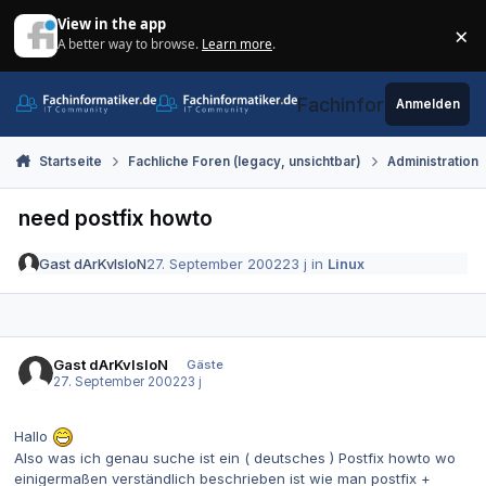
Zum Inhalt springen
View in the app
×
A better way to browse.
Learn more
.
Di
Fachinformatiker.de
Anmelden
Startseite
Fachliche Foren (legacy, unsichtbar)
Administration
need postfix howto
Gast dArKvIsIoN
27. September 2002
23 j
in
Linux
Gast dArKvIsIoN
Gäste
27. September 2002
23 j
Hallo
Also was ich genau suche ist ein ( deutsches ) Postfix howto wo
einigermaßen verständlich beschrieben ist wie man postfix +