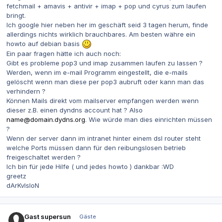
fetchmail + amavis + antivir + imap + pop und cyrus zum laufen
bringt.
Ich google hier neben her im geschäft seid 3 tagen herum, finde
allerdings nichts wirklich brauchbares. Am besten währe ein
howto auf debian basis
Ein paar fragen hätte ich auch noch:
Gibt es probleme pop3 und imap zusammen laufen zu lassen ?
Werden, wenn im e-mail Programm eingestellt, die e-mails
gelöscht wenn man diese per pop3 aubruft oder kann man das
verhindern ?
Können Mails direkt vom mailserver empfangen werden wenn
dieser z.B. einen dyndns account hat ? Also
name@domain.dydns.org
. Wie würde man dies einrichten müssen
?
Wenn der server dann im intranet hinter einem dsl router steht
welche Ports müssen dann für den reibungslosen betrieb
freigeschaltet werden ?
Ich bin für jede Hilfe ( und jedes howto ) dankbar :WD
greetz
dArKvIsIoN
Gast supersun
Gäste