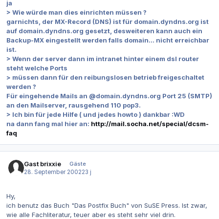
ja
> Wie würde man dies einrichten müssen ?
garnichts, der MX-Record (DNS) ist für domain.dyndns.org ist
auf domain.dyndns.org gesetzt, desweiteren kann auch ein
Backup-MX eingestellt werden falls domain... nicht erreichbar
ist.
> Wenn der server dann im intranet hinter einem dsl router
steht welche Ports
> müssen dann für den reibungslosen betrieb freigeschaltet
werden ?
Für eingehende Mails an @domain.dyndns.org Port 25 (SMTP)
an den Mailserver, rausgehend 110 pop3.
> Ich bin für jede Hilfe ( und jedes howto ) dankbar :WD
na dann fang mal hier an:
http://mail.socha.net/special/dcsm-
faq
Gast brixxie
Gäste
28. September 2002
23 j
Hy,
ich benutz das Buch "Das Postfix Buch" von SuSE Press. Ist zwar,
wie alle Fachliteratur, teuer aber es steht sehr viel drin.