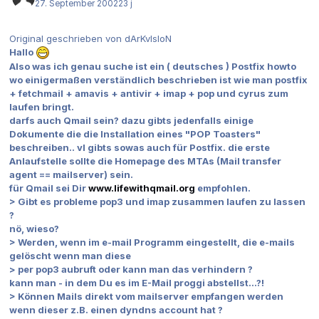
27. September 2002
23 j
Original geschrieben von dArKvIsIoN
Hallo
Also was ich genau suche ist ein ( deutsches ) Postfix howto
wo einigermaßen verständlich beschrieben ist wie man postfix
+ fetchmail + amavis + antivir + imap + pop und cyrus zum
laufen bringt.
darfs auch Qmail sein? dazu gibts jedenfalls einige
Dokumente die die Installation eines "POP Toasters"
beschreiben.. vl gibts sowas auch für Postfix. die erste
Anlaufstelle sollte die Homepage des MTAs (Mail transfer
agent == mailserver) sein.
für Qmail sei Dir
www.lifewithqmail.org
empfohlen.
> Gibt es probleme pop3 und imap zusammen laufen zu lassen
?
nö, wieso?
> Werden, wenn im e-mail Programm eingestellt, die e-mails
gelöscht wenn man diese
> per pop3 aubruft oder kann man das verhindern ?
kann man - in dem Du es im E-Mail proggi abstellst...?!
> Können Mails direkt vom mailserver empfangen werden
wenn dieser z.B. einen dyndns account hat ?