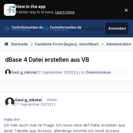
Zum Inhalt springen
View in the app
×
A better way to browse.
Learn more
.
Di
Fachinformatiker.de
Anmelden
Startseite
Fachliche Foren (legacy, unsichtbar)
Administration
dBase 4 Datei erstellen aus VB
Gast g_nikolai
27. September 2002
23 j
in
Datenbanken
Gast g_nikolai
Gäste
27. September 2002
23 j
Hallo ihr!
ich hab auch mal ne Frage. Ich muss eine dbf Datei erstellen aus
einer Tabelle aus Access, allerdings möchte ich nicht Access