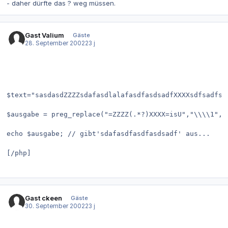
- daher dürfte das ? weg müssen.
Gast Valium
Gäste
28. September 2002
23 j
$text="sasdasdZZZZsdafasdlalafasdfasdsadfXXXXsdfsadfsa
echo $ausgabe; // gibt'sdafasdfasdfasdsadf' aus...
[/php]
Gast ckeen
Gäste
30. September 2002
23 j