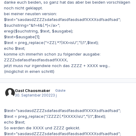
danke euch beiden, so ganz hat das aber bei beiden vorschlägen
noch nicht geklappt.
bei meiner neusten version:
$text="sasdasdZZZZsdafasdfasdfasdsadfXXXXsdfsadfsad";
$suchstring="&f=4&(.*)</a>";
eregi($suchstring, $text, $ausgabe);
$text=$ausgabe[1];
$text = preg_replace("=ZZ(.*?)XX=isU","\\1",$text);
echo $text;
komme ich immerhin schon zu folgender ausgabe:
ZZZZsdafasdfasdfasdsadfXXXX,
jetzt muss nur irgendwie noch das ZZZZ + XXXX weg...
(möglichst in einen schritt)
Gast Chaosmaker
Gäste
30. September 2002
23 j
$text="sasdasdZZZZsdafasdfasdfasdsadfXXXXsdfsadfsad";
$text = preg_replace("/ZZZZ(.*)XXXX/isU","\\1",$text);
echo $text;
So werden die XXXX und ZZZZ gekickt.
$text="sasdasdZZZZsdafasdfasdfasdsadfXXXXsdfsadfsad";