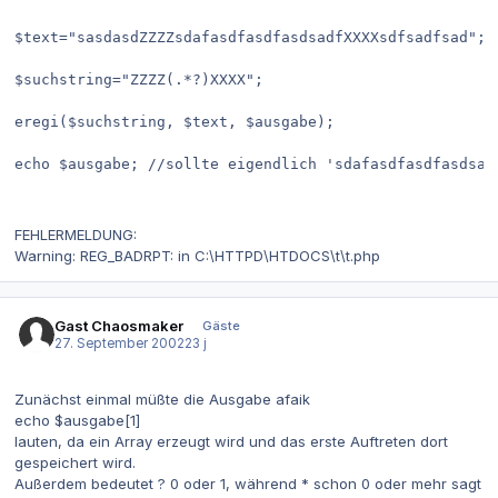
$text="sasdasdZZZZsdafasdfasdfasdsadfXXXXsdfsadfsad";

$suchstring="ZZZZ(.*?)XXXX";

eregi($suchstring, $text, $ausgabe);

echo $ausgabe; //sollte eigendlich 'sdafasdfasdfasdsadf
FEHLERMELDUNG:
Warning: REG_BADRPT: in C:\HTTPD\HTDOCS\t\t.php
Gast Chaosmaker
Gäste
27. September 2002
23 j
Zunächst einmal müßte die Ausgabe afaik
echo $ausgabe[1]
lauten, da ein Array erzeugt wird und das erste Auftreten dort
gespeichert wird.
Außerdem bedeutet ? 0 oder 1, während * schon 0 oder mehr sagt