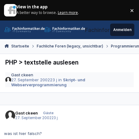
Zum Inhalt springen
View in the app
×
A better way to browse.
Learn more
.
Di
Fachinformatiker.de
Anmelden
Startseite
Fachliche Foren (legacy, unsichtbar)
Programmieru
PHP > textstelle auslesen
Gast ckeen
27. September 2002
23 j
in
Skript- und
Webserverprogrammierung
Gast ckeen
Gäste
27. September 2002
23 j
was ist hier falsch?