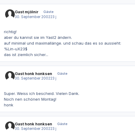
Gast mjölnir
Gäste
30. September 2002
23 j
richtig!
aber du kannst sie im Yast2 ändern.
auf minimal und maximallänge. und schau das es so aussieht:
%Lin-uX23$
das ist ziemlich sicher...
Gast honk honksen
Gäste
30. September 2002
23 j
Super. Weiss ich bescheid. Vielen Dank.
Noch nen schönen Montag!
honk
Gast honk honksen
Gäste
30. September 2002
23 j