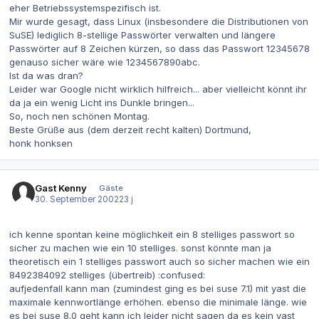
eher Betriebssystemspezifisch ist.
Mir wurde gesagt, dass Linux (insbesondere die Distributionen von
SuSE) lediglich 8-stellige Passwörter verwalten und längere
Passwörter auf 8 Zeichen kürzen, so dass das Passwort 12345678
genauso sicher wäre wie 1234567890abc.
Ist da was dran?
Leider war Google nicht wirklich hilfreich... aber vielleicht könnt ihr
da ja ein wenig Licht ins Dunkle bringen...
So, noch nen schönen Montag.
Beste Grüße aus (dem derzeit recht kalten) Dortmund,
honk honksen
Gast Kenny
Gäste
30. September 2002
23 j
ich kenne spontan keine möglichkeit ein 8 stelliges passwort so
sicher zu machen wie ein 10 stelliges. sonst könnte man ja
theoretisch ein 1 stelliges passwort auch so sicher machen wie ein
8492384092 stelliges (übertreib) :confused:
aufjedenfall kann man (zumindest ging es bei suse 7.1) mit yast die
maximale kennwortlänge erhöhen. ebenso die minimale länge. wie
es bei suse 8.0 geht kann ich leider nicht sagen da es kein yast