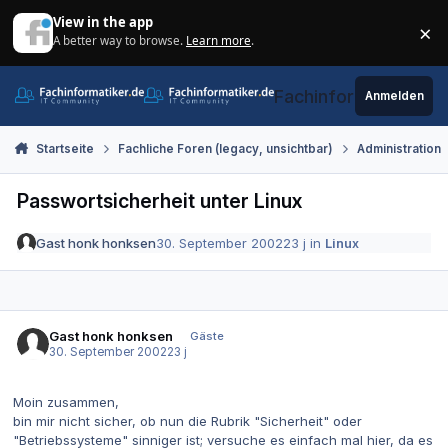
Zum Inhalt springen
View in the app
×
A better way to browse.
Learn more
.
Di
Fachinformatiker.de
Anmelden
Startseite
Fachliche Foren (legacy, unsichtbar)
Administration
Passwortsicherheit unter Linux
Gast honk honksen
30. September 2002
23 j
in
Linux
Gast honk honksen
Gäste
30. September 2002
23 j
Moin zusammen,
bin mir nicht sicher, ob nun die Rubrik "Sicherheit" oder
"Betriebssysteme" sinniger ist; versuche es einfach mal hier, da es