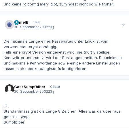
und keine rc.config mehr gibt, zumindest nicht so wie früher...
Autor-Statistiken
DanielB
User
30. September 2002
23 j
Die maximale Länge eines Passwortes unter Linux ist vom
verwendeten crypt abhängig.
Falls eine crypt Version eingesetzt wird, die (nur) 8 stellige
Kennwörter unterstützt wird der Rest abgeschnitten. Die minimale
und maximale Kennwortlänge sowie einige andere Einstellungen
lassen sich über /etc/login.defs konfigurieren.
Gast Sumpfbiber
Gäste
30. September 2002
23 j
HI ,
Standardmässig ist die Länge 8 Zeichen. Alles was darüber raus
geht fällt weg
Sumpfbiber