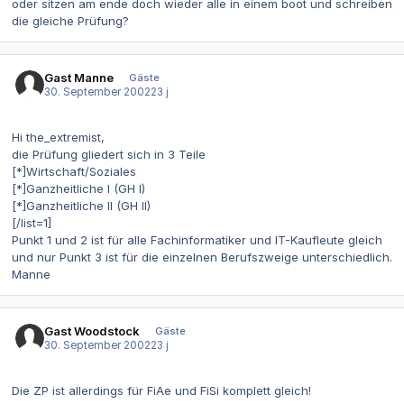
oder sitzen am ende doch wieder alle in einem boot und schreiben
die gleiche Prüfung?
Gast Manne
Gäste
30. September 2002
23 j
Hi the_extremist,
die Prüfung gliedert sich in 3 Teile
[*]Wirtschaft/Soziales
[*]Ganzheitliche I (GH I)
[*]Ganzheitliche II (GH II)
[/list=1]
Punkt 1 und 2 ist für alle Fachinformatiker und IT-Kaufleute gleich
und nur Punkt 3 ist für die einzelnen Berufszweige unterschiedlich.
Manne
Gast Woodstock
Gäste
30. September 2002
23 j
Die ZP ist allerdings für FiAe und FiSi komplett gleich!