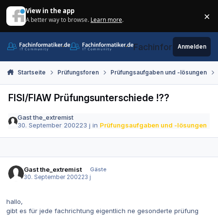
Zum Inhalt springen
View in the app
×
A better way to browse.
Learn more
.
Di
Fachinformatiker.de
Anmelden
Startseite
Prüfungsforen
Prüfungsaufgaben und -lösungen
FISI/FIAW Prüfungsunterschiede !??
Gast the_extremist
30. September 2002
23 j
in
Prüfungsaufgaben und -lösungen
Gast the_extremist
Gäste
30. September 2002
23 j
hallo,
gibt es für jede fachrichtung eigentlich ne gesonderte prüfung