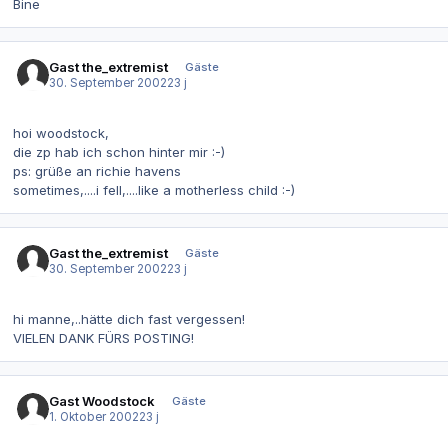
Bine
Gast the_extremist
Gäste
30. September 2002
23 j
hoi woodstock,
die zp hab ich schon hinter mir :-)
ps: grüße an richie havens
sometimes,....i fell,....like a motherless child :-)
Gast the_extremist
Gäste
30. September 2002
23 j
hi manne,..hätte dich fast vergessen!
VIELEN DANK FÜRS POSTING!
Gast Woodstock
Gäste
1. Oktober 2002
23 j