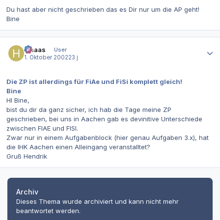
Du hast aber nicht geschrieben das es Dir nur um die AP geht!
Bine
Autor-Statistiken
hmaas
User
1. Oktober 2002
23 j
Die ZP ist allerdings für FiAe und FiSi komplett gleich!
Bine
HI Bine,
bist du dir da ganz sicher, ich hab die Tage meine ZP
geschrieben, bei uns in Aachen gab es devinitive Unterschiede
zwischen FIAE und FISI.
Zwar nur in einem Aufgabenblock (hier genau Aufgaben 3.x), hat
die IHK Aachen einen Alleingang veranstalltet?
Gruß Hendrik
Archiv
Dieses Thema wurde archiviert und kann nicht mehr
beantwortet werden.