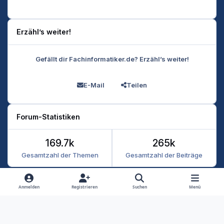
Erzähl’s weiter!
Gefällt dir Fachinformatiker.de? Erzähl’s weiter!
E-Mail
Teilen
Forum-Statistiken
169.7k
265k
Gesamtzahl der Themen
Gesamtzahl der Beiträge
Heller Modus
Dunkler Modus
Systemeinstellung
Anmelden
Registrieren
Suchen
Menü
Datenschutz
Kontakt
Cookies
RSS
Fachinformatiker 2026
Powered by
Invision Community