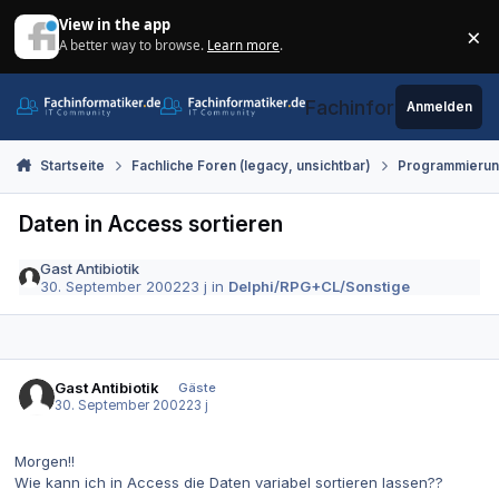
Zum Inhalt springen
View in the app
×
A better way to browse.
Learn more
.
Di
Fachinformatiker.de
Anmelden
Startseite
Fachliche Foren (legacy, unsichtbar)
Programmieru
Daten in Access sortieren
Gast Antibiotik
30. September 2002
23 j
in
Delphi/RPG+CL/Sonstige
Gast Antibiotik
Gäste
30. September 2002
23 j
Morgen!!
Wie kann ich in Access die Daten variabel sortieren lassen??