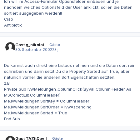
Ich will im Access-Formular Optionsfelder einbauen und je
nachdem welches Optionsfeld der User anklickt, sollen die Daten
sortiert ausgegeben werden!!
Ciao
Antibiotik
Gast g_nikolai
Gäste
30. September 2002
23 j
Du kannst auch direkt eine Listbox nehmen und die Daten dort rein
schreiben und dann setzt Du die Property Sorted auf True, aber
natürlich vorher die anderen Sort Eigenschaften setzten.
z.B.
Private Sub lvwMeldungen_ColumnClick(ByVal ColumnHeader As
MSComctlLib.ColumnHeader)
Me.lvwMeldungen.SortKey = ColumnHeader
Me.lvwMeldungen.SortOrder = lvwAscending
Me.lvwMeldungen.Sorted = True
End Sub
Gast TAZttDevil
Gäste