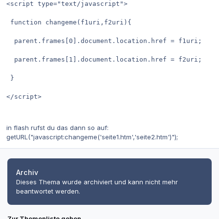
<script type="text/javascript">

 function changeme(f1uri,f2uri){

  parent.frames[0].document.location.href = f1uri;

  parent.frames[1].document.location.href = f2uri;

 }

</script>

in flash rufst du das dann so auf:
getURL("javascript:changeme('seite1.htm','seite2.htm')");
Archiv
Dieses Thema wurde archiviert und kann nicht mehr
beantwortet werden.
Zur Themenliste gehen