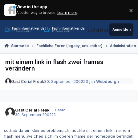
Zum Inhalt springen
View in the app
×
A better way to browse.
Learn more
.
Di
Fachinformatiker.de
Anmelden
Startseite
Fachliche Foren (legacy, unsichtbar)
Administration
mit einem link in flash zwei frames
verändern
Gast Cerial Freak
30. September 2002
23 j
in
Webdesign
Gast Cerial Freak
Gäste
30. September 2002
23 j
so,hab da ein kleines problem,ich möchte mit einem link in einem
flash menü,welches sich im oberen frame der homepage befindet