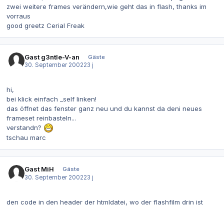
zwei weitere frames verändern,wie geht das in flash, thanks im
vorraus
good greetz Cerial Freak
Gast g3ntle-V-an
Gäste
30. September 2002
23 j
hi,
bei klick einfach _self linken!
das öffnet das fenster ganz neu und du kannst da deni neues
frameset reinbasteln...
verstandn?
tschau marc
Gast MiH
Gäste
30. September 2002
23 j
den code in den header der htmldatei, wo der flashfilm drin ist