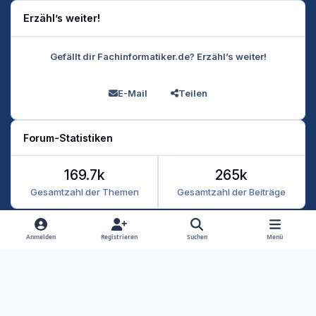
Erzähl’s weiter!
Gefällt dir Fachinformatiker.de? Erzähl’s weiter!
E-Mail
Teilen
Forum-Statistiken
169.7k
265k
Gesamtzahl der Themen
Gesamtzahl der Beiträge
Heller Modus
Dunkler Modus
Systemeinstellung
Anmelden
Registrieren
Suchen
Menü
Datenschutz
Kontakt
Cookies
RSS
Fachinformatiker 2026
Powered by
Invision Community