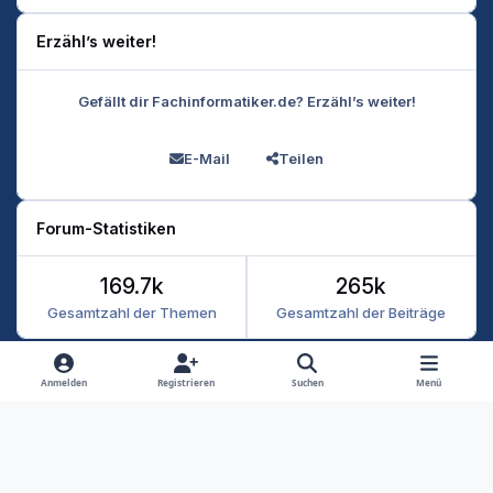
Erzähl’s weiter!
Gefällt dir Fachinformatiker.de? Erzähl’s weiter!
E-Mail
Teilen
Forum-Statistiken
169.7k
265k
Gesamtzahl der Themen
Gesamtzahl der Beiträge
Heller Modus
Dunkler Modus
Systemeinstellung
Anmelden
Registrieren
Suchen
Menü
Datenschutz
Kontakt
Cookies
RSS
Fachinformatiker 2026
Powered by
Invision Community