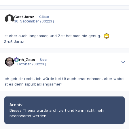
Gast Jaraz
Gäste
30. September 2002
23 j
Ist aber auch langsamer, und Zeit hat man nie genug...
Gruß Jaraz
Autor-Statistiken
Darth_Zeus
User
1. Oktober 2002
23 j
Ich geb dir recht, ich würde bei (1) auch char nehmen, aber wobei
ist es denn (spürbar)langsamer?
Archiv
Dieses Thema wurde archiviert und kann nicht mehr
beantwortet werden.