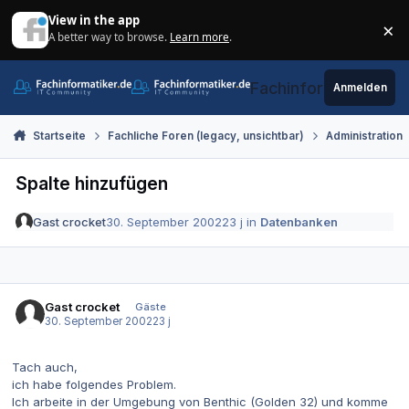
Zum Inhalt springen
View in the app
×
A better way to browse.
Learn more
.
Di
Fachinformatiker.de
Anmelden
Startseite
Fachliche Foren (legacy, unsichtbar)
Administration
Spalte hinzufügen
Gast crocket
30. September 2002
23 j
in
Datenbanken
Gast crocket
Gäste
30. September 2002
23 j
Tach auch,
ich habe folgendes Problem.
Ich arbeite in der Umgebung von Benthic (Golden 32) und komme