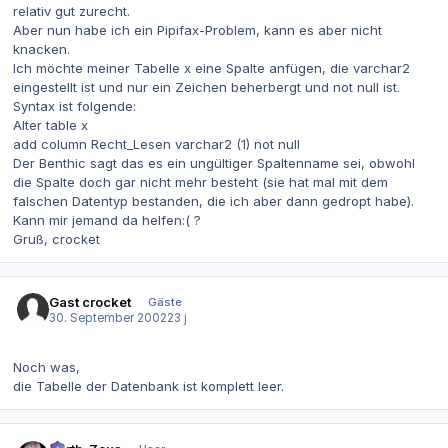
relativ gut zurecht.
Aber nun habe ich ein Pipifax-Problem, kann es aber nicht
knacken.
Ich möchte meiner Tabelle x eine Spalte anfügen, die varchar2
eingestellt ist und nur ein Zeichen beherbergt und not null ist.
Syntax ist folgende:
Alter table x
add column Recht_Lesen varchar2 (1) not null
Der Benthic sagt das es ein ungültiger Spaltenname sei, obwohl
die Spalte doch gar nicht mehr besteht (sie hat mal mit dem
falschen Datentyp bestanden, die ich aber dann gedropt habe).
Kann mir jemand da helfen:( ?
Gruß, crocket
Gast crocket
Gäste
30. September 2002
23 j
Noch was,
die Tabelle der Datenbank ist komplett leer.
Autor-Statistiken