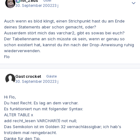
Darth_Zeus
User
30. September 2002
23 j
Auch wenn es blöd klingt, einen Strichpunkt hast du am Ende
deines Statements aber schon gemacht, oder?
Ausserdem stört mich das varchar2, gibt es sowas bei euch?
Der Tabellenname an sich müsste ok sein, wenn er genau so
schon existiert hat, kannst du ihn nach der Drop-Anweisung ruhig
wiederverwenden.
Flo
Gast crocket
Gäste
30. September 2002
23 j
Hi Flo,
Du hast Recht. Es lag an dem varchar.
Es funktioniert nun mit folgender Syntax:
ALTER TABLE x
add recht_lesen VARCHAR(1) not null;
Das Semikolon ist im Golden 32 vernachlässigbar; ich hab's
trotzdem mal reingebracht.
Danke für den Tip.