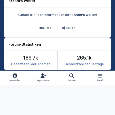
Erzähl’s weiter!
Gefällt dir Fachinformatiker.de? Erzähl’s weiter!
E-Mail
Teilen
Forum-Statistiken
169.7k
265.1k
Gesamtzahl der Themen
Gesamtzahl der Beiträge
Heller Modus
Dunkler Modus
Systemeinstellung
Anmelden
Registrieren
Suchen
Menü
Datenschutz
Kontakt
Cookies
RSS
Fachinformatiker 2026
Powered by
Invision Community