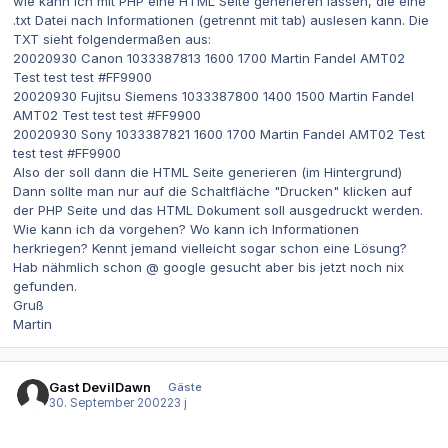
wie kann ich mit PHP eine HTML Seite generieren lassen, die eine
.txt Datei nach Informationen (getrennt mit tab) auslesen kann. Die
TXT sieht folgendermaßen aus:
20020930 Canon 1033387813 1600 1700 Martin Fandel AMT02
Test test test #FF9900
20020930 Fujitsu Siemens 1033387800 1400 1500 Martin Fandel
AMT02 Test test test #FF9900
20020930 Sony 1033387821 1600 1700 Martin Fandel AMT02 Test
test test #FF9900
Also der soll dann die HTML Seite generieren (im Hintergrund)
Dann sollte man nur auf die Schaltfläche "Drucken" klicken auf
der PHP Seite und das HTML Dokument soll ausgedruckt werden.
Wie kann ich da vorgehen? Wo kann ich Informationen
herkriegen? Kennt jemand vielleicht sogar schon eine Lösung?
Hab nähmlich schon @ google gesucht aber bis jetzt noch nix
gefunden.
Gruß
Martin
Gast DevilDawn
Gäste
30. September 2002
23 j