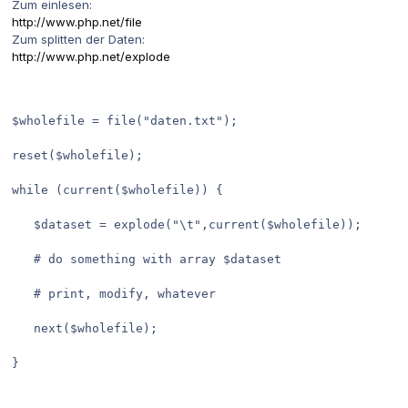
Zum einlesen:
http://www.php.net/file
Zum splitten der Daten:
http://www.php.net/explode
$wholefile = file("daten.txt");

reset($wholefile);

while (current($wholefile)) {

   $dataset = explode("\t",current($wholefile));

   # do something with array $dataset

   # print, modify, whatever

   next($wholefile);

}
