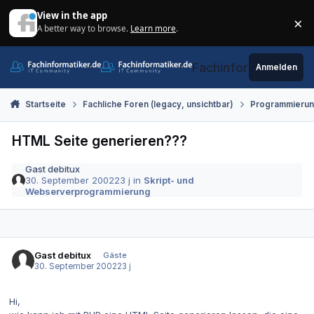
Zum Inhalt springen
View in the app
×
A better way to browse.
Learn more
.
Di
Fachinformatiker.de
Anmelden
Startseite
Fachliche Foren (legacy, unsichtbar)
Programmieru
HTML Seite generieren???
Gast debitux
30. September 2002
23 j
in
Skript- und
Webserverprogrammierung
Gast debitux
Gäste
30. September 2002
23 j
Hi,