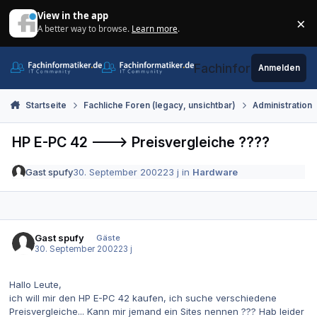
Zum Inhalt springen
View in the app
×
A better way to browse.
Learn more
.
Di
Fachinformatiker.de
Anmelden
Startseite
Fachliche Foren (legacy, unsichtbar)
Administration
HP E-PC 42 ---> Preisvergleiche ????
Gast spufy
30. September 2002
23 j
in
Hardware
Gast spufy
Gäste
30. September 2002
23 j
Hallo Leute,
ich will mir den HP E-PC 42 kaufen, ich suche verschiedene
Preisvergleiche... Kann mir jemand ein Sites nennen ??? Hab leider