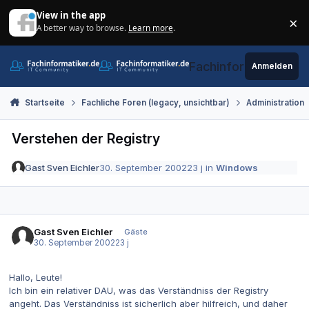
Zum Inhalt springen
View in the app
×
A better way to browse.
Learn more
.
Di
Fachinformatiker.de
Anmelden
Startseite
Fachliche Foren (legacy, unsichtbar)
Administration
Verstehen der Registry
Gast Sven Eichler
30. September 2002
23 j
in
Windows
Gast Sven Eichler
Gäste
30. September 2002
23 j
Hallo, Leute!
Ich bin ein relativer DAU, was das Verständniss der Registry
angeht. Das Verständniss ist sicherlich aber hilfreich, und daher