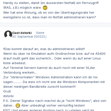
Handy zu stellen, damit (im äussersten Notfall) ein Fernzugriff
(RAS, z.B.) möglich wäre.
Wer hat eine Ahnung, ob es von der Übertragungsrate her
wenigstens so ist, dass man im Notfall administrieren kann?
Gast dstorki
Gäste
30. September 2002
23 j
!!Das kommt darauf an, was du administrieren willst!!
Wenn du über ne Emulation aufn Großrechner bzw. auf ne AS400
drauf mußt geht das sicherlich... Oder wenn du auf einer Linux
Kiste arbeitest..
Auf Terminal Servern kannst du auch noch mit einer 14,4er
Verbindung werkeln...
Zur "stinknormalen" Windows Administration kann ich dir nix
sagen............ Da weis ich nicht wie die Windows Komponenten mit
dieser niedrigen Bandbreite zurecht kommen!!!
Gruß
dstorki
P.S.: Deiner Signatur nach machst du ja "nicht Windows", also von
daher...
Aber unbedingt vorher vernünftig testen!
EDIT: Und einem anderen Posting nach zu urteilen setzt ihr