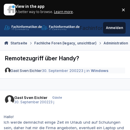
Zum Inhalt springen
View in the app
×
A better way to browse.
Learn more
.
Di
Fachinformatiker.de
Anmelden
Startseite
Fachliche Foren (legacy, unsichtbar)
Administration
Remotezugriff über Handy?
Gast Sven Eichler
30. September 2002
23 j
in
Windows
Gast Sven Eichler
Gäste
30. September 2002
23 j
Hallo!
Ich werde demnächst einige Zeit im Urlaub und auf Schulungen
sein, daher hat mir die Firma angeboten, eventuell ein Laptop und