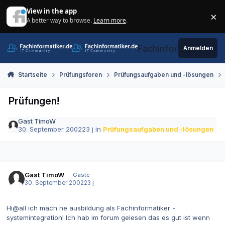
Zum Inhalt springen
View in the app
×
A better way to browse.
Learn more
.
Di
Fachinformatiker.de
Anmelden
Startseite
Prüfungsforen
Prüfungsaufgaben und -lösungen
Prüfungen!
Gast TimoW
30. September 2002
23 j
in
Prüfungsaufgaben und -lösungen
Gast TimoW
Gäste
30. September 2002
23 j
Hi@all ich mach ne ausbildung als Fachinformatiker -
systemintegration! Ich hab im forum gelesen das es gut ist wenn