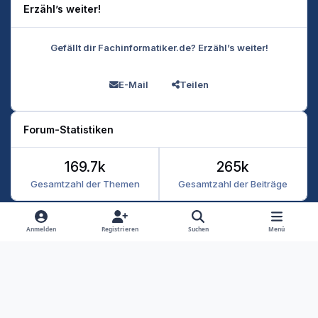
Erzähl’s weiter!
Gefällt dir Fachinformatiker.de? Erzähl’s weiter!
E-Mail
Teilen
Forum-Statistiken
169.7k
265k
Gesamtzahl der Themen
Gesamtzahl der Beiträge
Heller Modus
Dunkler Modus
Systemeinstellung
Anmelden
Registrieren
Suchen
Menü
Datenschutz
Kontakt
Cookies
RSS
Fachinformatiker 2026
Powered by
Invision Community