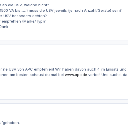
 an die USV, welche nicht?
 1500 VA bis ......) muss die USV jeweils (je nach Anzahl/Geräte) sein?
er USV besonders achten?
r empfehlen (Marke/Typ)?
 Dank
nur ne USV von APC empfehlen! Wir haben davon auch 4 im Einsatz und s
sionen am besten schaust du mal bei
www.apc.de
vorbei! Und suchst d
aufgehoben.