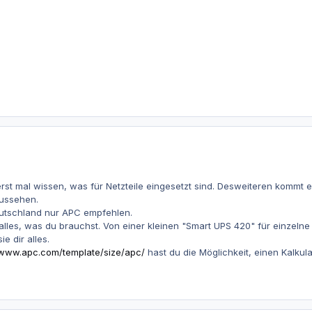
erst mal wissen, was für Netzteile eingesetzt sind. Desweiteren kommt e
ussehen.
eutschland nur APC empfehlen.
h alles, was du brauchst. Von einer kleinen "Smart UPS 420" für einzeln
e dir alles.
/www.apc.com/template/size/apc/
hast du die Möglichkeit, einen Kalkul