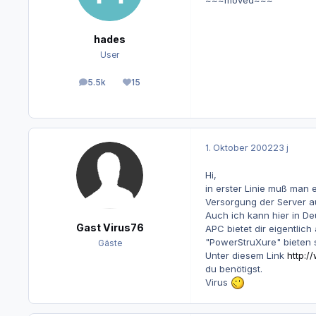
~~~moved~~~
hades
User
5.5k
15
Beiträge
Reputation
1. Oktober 2002
23 j
Hi,
in erster Linie muß man 
Versorgung der Server a
Auch ich kann hier in D
Gast Virus76
APC bietet dir eigentlic
"PowerStruXure" bieten si
Gäste
Unter diesem Link
http:/
du benötigst.
Virus