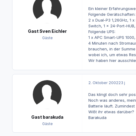
Ein kleiner Erfahrungswer
Folgende Gerätschaften:
2 x Dual-P3 1,26GHz, 1 
Switch, 1 x 24-Port-HUB,
Gast Sven Eichler
Folgende UPS:
1 x APC Smart-UPS 1000,
Gäste
4 Minuten nach Stromausf
brauchen, in der Summe 
wobei ich, um etwas Res
Wir haben hier ausschlie
2. Oktober 2002
23 j
Das klingt doch sehr posit
Noch was anderes, mein 
Batterie läuft. Zumindes
Wißt ihr etwas darüber?
Gast barakuda
Barakuda
Gäste