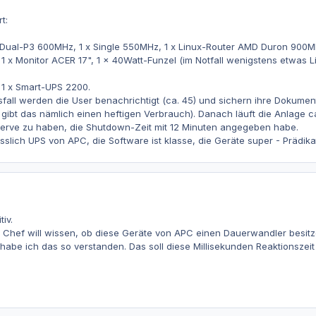
t:
x Dual-P3 600MHz, 1 x Single 550MHz, 1 x Linux-Router AMD Duron 900MH
 1 x Monitor ACER 17", 1 x 40Watt-Funzel (im Notfall wenigstens etwas L
 1 x Smart-UPS 2200.
all werden die User benachrichtigt (ca. 45) und sichern ihre Dokument
gibt das nämlich einen heftigen Verbrauch). Danach läuft die Anlage 
erve zu haben, die Shutdown-Zeit mit 12 Minuten angegeben habe.
sslich UPS von APC, die Software ist klasse, die Geräte super - Prädika
iv.
Chef will wissen, ob diese Geräte von APC einen Dauerwandler besitzen
t habe ich das so verstanden. Das soll diese Millisekunden Reaktionszeit