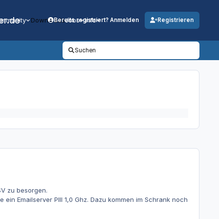
er.de
mmunity
Downloads
Jobs
Info
Bereits registriert? Anmelden
Registrieren
Suchen
SV zu besorgen.
itte ein Emailserver PIII 1,0 Ghz. Dazu kommen im Schrank noch