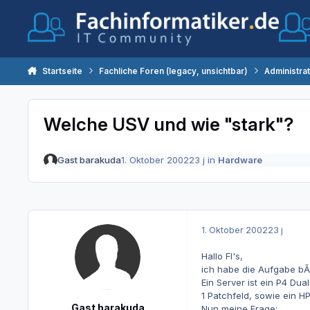
Zum Inhalt springen
Startseite
Fachliche Foren (legacy, unsichtbar)
Administra
Welche USV und wie "stark"?
Gast barakuda
1. Oktober 2002
23 j
in
Hardware
1. Oktober 2002
23 j
Hallo FI's,
ich habe die Aufgabe bÃ
Ein Server ist ein P4 Dua
1 Patchfeld, sowie ein 
Gast barakuda
Nun meine Frage: