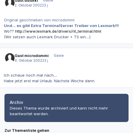
Gast dstorki
Gäste
2. Oktober 2002
23 j
Original geschrieben von microdommi
Und... es gibt Extra TerminalServer Treiber von Lexmark!!!
Wo??
http://www.lexmark.de/drivers/nt_terminal.html
(Wir setzen auch Lexmark Drucker + TS ein....)
Gast microdommi
Gäste
4. Oktober 2002
23 j
Ich schaue noch mal nach....
Habe jetzt erst mal Urlaub. Nächste Woche dann.
Archiv
Dieses Thema wurde archiviert und kann nicht mehr
beantwortet werden.
Zur Themenliste gehen