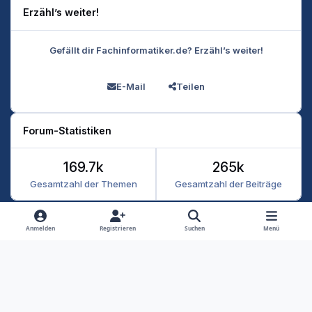
Erzähl’s weiter!
Gefällt dir Fachinformatiker.de? Erzähl’s weiter!
E-Mail
Teilen
Forum-Statistiken
169.7k
265k
Gesamtzahl der Themen
Gesamtzahl der Beiträge
Heller Modus
Dunkler Modus
Systemeinstellung
Anmelden
Registrieren
Suchen
Menü
Datenschutz
Kontakt
Cookies
RSS
Fachinformatiker 2026
Powered by
Invision Community