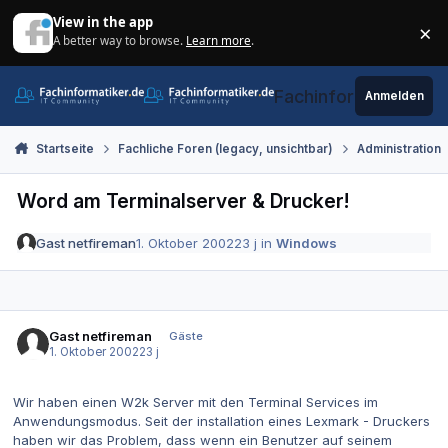
Zum Inhalt springen
View in the app
×
A better way to browse.
Learn more
.
Di
Fachinformatiker.de
Anmelden
Startseite
Fachliche Foren (legacy, unsichtbar)
Administration
Word am Terminalserver & Drucker!
Gast netfireman
1. Oktober 2002
23 j
in
Windows
Gast netfireman
Gäste
1. Oktober 2002
23 j
Wir haben einen W2k Server mit den Terminal Services im
Anwendungsmodus. Seit der installation eines Lexmark - Druckers
haben wir das Problem, dass wenn ein Benutzer auf seinem