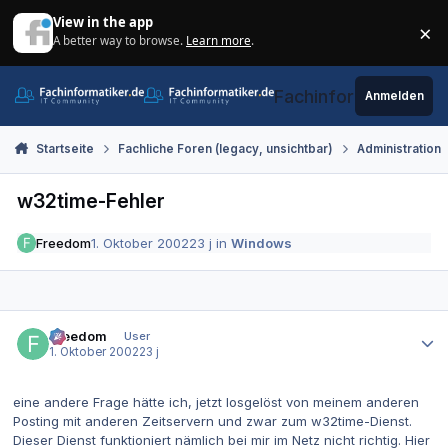
Zum Inhalt springen
View in the app
×
A better way to browse.
Learn more
.
Di
Fachinformatiker.de
Anmelden
Startseite
Fachliche Foren (legacy, unsichtbar)
Administration
w32time-Fehler
Freedom
1. Oktober 2002
23 j
in
Windows
Autor-Statistiken
Freedom
User
1. Oktober 2002
23 j
eine andere Frage hätte ich, jetzt losgelöst von meinem anderen
Posting mit anderen Zeitservern und zwar zum w32time-Dienst.
Dieser Dienst funktioniert nämlich bei mir im Netz nicht richtig. Hier