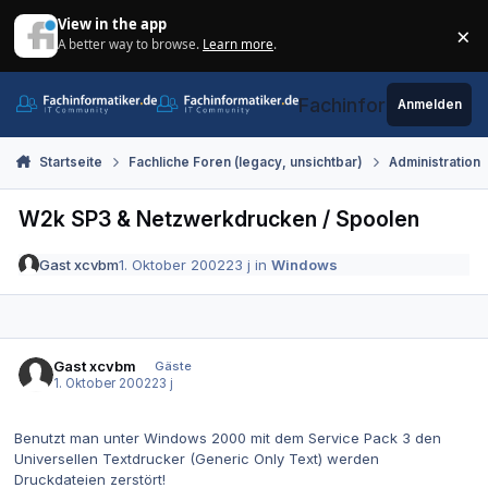
Zum Inhalt springen
View in the app
×
A better way to browse.
Learn more
.
Di
Fachinformatiker.de
Anmelden
Startseite
Fachliche Foren (legacy, unsichtbar)
Administration
W2k SP3 & Netzwerkdrucken / Spoolen
Gast xcvbm
1. Oktober 2002
23 j
in
Windows
Gast xcvbm
Gäste
1. Oktober 2002
23 j
Benutzt man unter Windows 2000 mit dem Service Pack 3 den
Universellen Textdrucker (Generic Only Text) werden
Druckdateien zerstört!