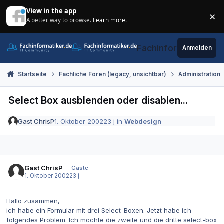
Zum Inhalt springen
View in the app
×
A better way to browse.
Learn more
.
Di
Fachinformatiker.de
Anmelden
Startseite
Fachliche Foren (legacy, unsichtbar)
Administration
Select Box ausblenden oder disablen...
Gast ChrisP
1. Oktober 2002
23 j
in
Webdesign
Gast ChrisP
Gäste
1. Oktober 2002
23 j
Hallo zusammen,
ich habe ein Formular mit drei Select-Boxen. Jetzt habe ich
folgendes Problem. Ich möchte die zweite und die dritte select-box