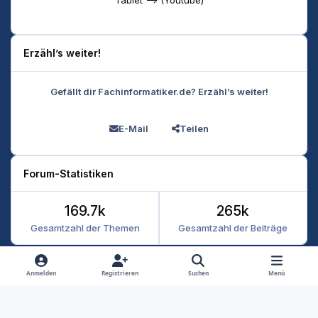
Erzähl’s weiter!
Gefällt dir Fachinformatiker.de? Erzähl’s weiter!
E-Mail
Teilen
Forum-Statistiken
169.7k
265k
Gesamtzahl der Themen
Gesamtzahl der Beiträge
Heller Modus
Dunkler Modus
Systemeinstellung
Anmelden
Registrieren
Suchen
Menü
Datenschutz
Kontakt
Cookies
RSS
Fachinformatiker 2026
Powered by
Invision Community