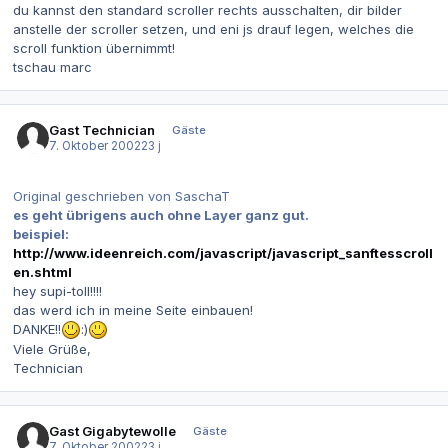
du kannst den standard scroller rechts ausschalten, dir bilder
anstelle der scroller setzen, und eni js drauf legen, welches die
scroll funktion übernimmt!
tschau marc
Gast Technician
Gäste
7. Oktober 2002
23 j
Original geschrieben von SaschaT
es geht übrigens auch ohne Layer ganz gut.
beispiel:
http://www.ideenreich.com/javascript/javascript_sanftesscroll
en.shtml
hey supi-toll!!!!
das werd ich in meine Seite einbauen!
DANKE!!
:)
Viele Grüße,
Technician
Gast Gigabytewolle
Gäste
7. Oktober 2002
23 j