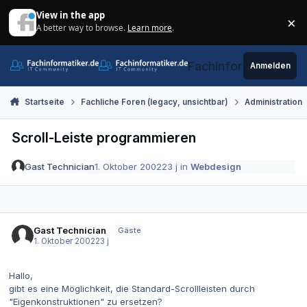
Zum Inhalt springen
View in the app
×
A better way to browse.
Learn more
.
Di
Fachinformatiker.de
Anmelden
Startseite
Fachliche Foren (legacy, unsichtbar)
Administration
Scroll-Leiste programmieren
Gast Technician
1. Oktober 2002
23 j
in
Webdesign
Gast Technician
Gäste
1. Oktober 2002
23 j
Hallo,
gibt es eine Möglichkeit, die Standard-Scrollleisten durch
"Eigenkonstruktionen" zu ersetzen?