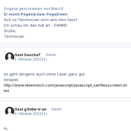
Original geschrieben von MarcG
Er meint PageUp bzw. PageDown
Ach so *technician-sich-ans-hirn-fass*
Ich schau mir das mal an - DANKE!
Grüße,
Technician
Gast SaschaT
Gäste
2. Oktober 2002
23 j
es geht übrigens auch ohne Layer ganz gut.
beispiel:
http://www.ideenreich.com/javascript/javascript_sanftesscrollen.sh
tml
Gast g3ntle-V-an
Gäste
4. Oktober 2002
23 j
hi,