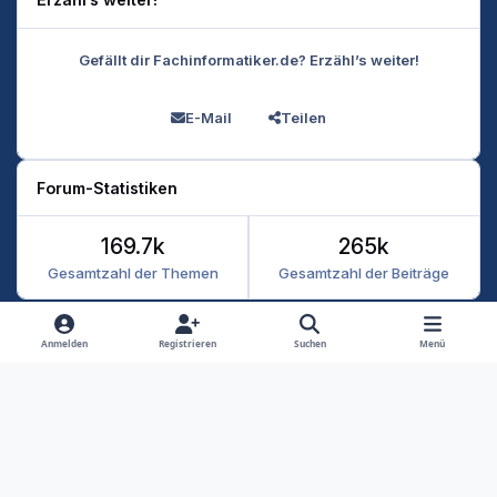
Gefällt dir Fachinformatiker.de? Erzähl’s weiter!
E-Mail
Teilen
Forum-Statistiken
169.7k
265k
Gesamtzahl der Themen
Gesamtzahl der Beiträge
Heller Modus
Dunkler Modus
Systemeinstellung
Anmelden
Registrieren
Suchen
Menü
Datenschutz
Kontakt
Cookies
RSS
Fachinformatiker 2026
Powered by
Invision Community